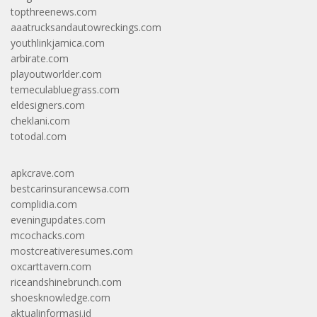
topthreenews.com
aaatrucksandautowreckings.com
youthlinkjamica.com
arbirate.com
playoutworlder.com
temeculabluegrass.com
eldesigners.com
cheklani.com
totodal.com
apkcrave.com
bestcarinsurancewsa.com
complidia.com
eveningupdates.com
mcochacks.com
mostcreativeresumes.com
oxcarttavern.com
riceandshinebrunch.com
shoesknowledge.com
aktualinformasi.id