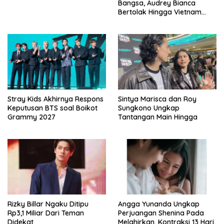
Bangsa, Audrey Bianca
Bertolak Hingga Vietnam
Wakili Indonesia Hingga Miss
World 2026
Stray Kids Akhirnya Respons
Sintya Marisca dan Roy
Keputusan BTS soal Boikot
Sungkono Ungkap
Grammy 2027
Tantangan Main Hingga
Rizky Billar Ngaku Ditipu
Angga Yunanda Ungkap
Rp3,1 Miliar Dari Teman
Perjuangan Shenina Pada
Didekat
Melahirkan, Kontraksi 13 Hari