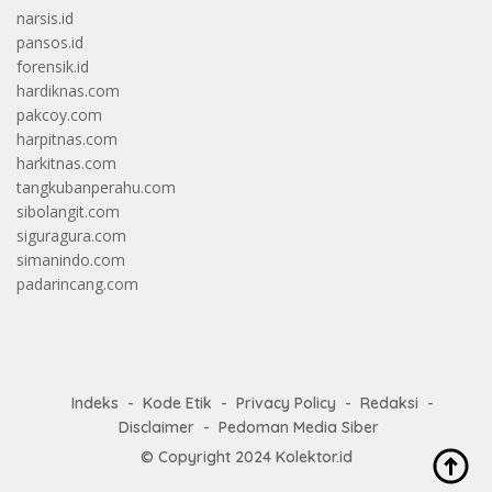
narsis.id
pansos.id
forensik.id
hardiknas.com
pakcoy.com
harpitnas.com
harkitnas.com
tangkubanperahu.com
sibolangit.com
siguragura.com
simanindo.com
padarincang.com
Indeks
Kode Etik
Privacy Policy
Redaksi
Disclaimer
Pedoman Media Siber
© Copyright 2024
Kolektor.id