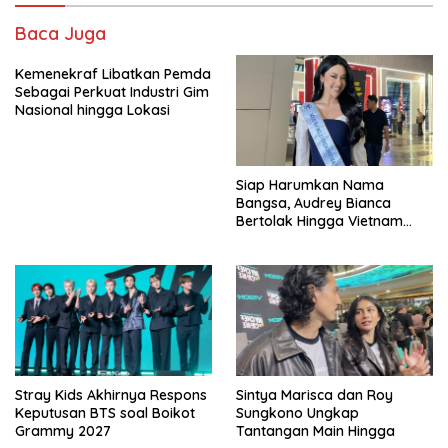
Baca Juga
Kemenekraf Libatkan Pemda
Sebagai Perkuat Industri Gim
Nasional hingga Lokasi
Siap Harumkan Nama
Bangsa, Audrey Bianca
Bertolak Hingga Vietnam
Wakili Indonesia Hingga Miss
World 2026
Stray Kids Akhirnya Respons
Sintya Marisca dan Roy
Keputusan BTS soal Boikot
Sungkono Ungkap
Grammy 2027
Tantangan Main Hingga