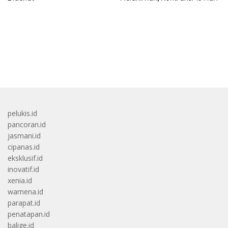
bandar besar starlight princess1000 bagi bonus
pelukis.id
pancoran.id
jasmani.id
cipanas.id
eksklusif.id
inovatif.id
xenia.id
wamena.id
parapat.id
penatapan.id
balige.id