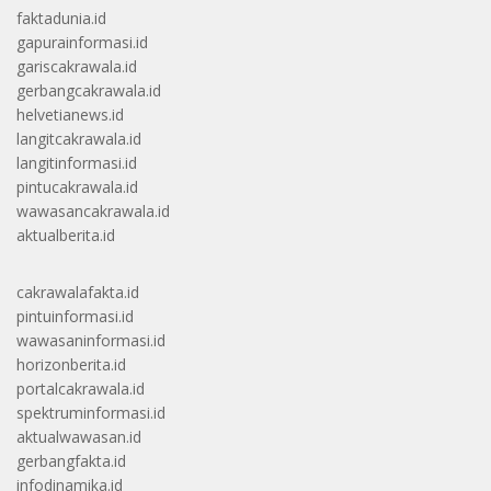
faktadunia.id
gapurainformasi.id
gariscakrawala.id
gerbangcakrawala.id
helvetianews.id
langitcakrawala.id
langitinformasi.id
pintucakrawala.id
wawasancakrawala.id
aktualberita.id
cakrawalafakta.id
pintuinformasi.id
wawasaninformasi.id
horizonberita.id
portalcakrawala.id
spektruminformasi.id
aktualwawasan.id
gerbangfakta.id
infodinamika.id