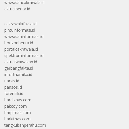
wawasancakrawala.id
aktualberita.id
cakrawalafakta.id
pintuinformasi.id
wawasaninformasi.id
horizonberita.id
portalcakrawala.id
spektruminformasi.id
aktualwawasan.id
gerbangfakta.id
infodinamika.id
narsis.id
pansos.id
forensik.id
hardiknas.com
pakcoy.com
harpitnas.com
harkitnas.com
tangkubanperahu.com