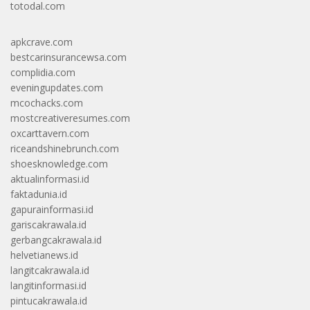
totodal.com
apkcrave.com
bestcarinsurancewsa.com
complidia.com
eveningupdates.com
mcochacks.com
mostcreativeresumes.com
oxcarttavern.com
riceandshinebrunch.com
shoesknowledge.com
aktualinformasi.id
faktadunia.id
gapurainformasi.id
gariscakrawala.id
gerbangcakrawala.id
helvetianews.id
langitcakrawala.id
langitinformasi.id
pintucakrawala.id