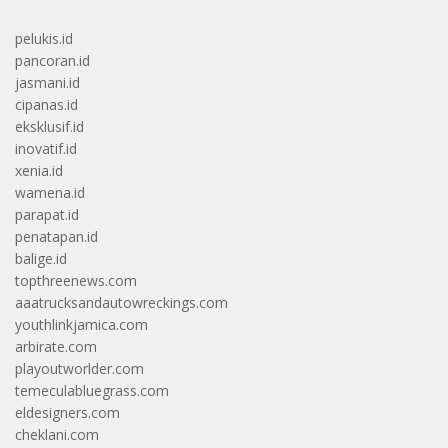
pelukis.id
pancoran.id
jasmani.id
cipanas.id
eksklusif.id
inovatif.id
xenia.id
wamena.id
parapat.id
penatapan.id
balige.id
topthreenews.com
aaatrucksandautowreckings.com
youthlinkjamica.com
arbirate.com
playoutworlder.com
temeculabluegrass.com
eldesigners.com
cheklani.com