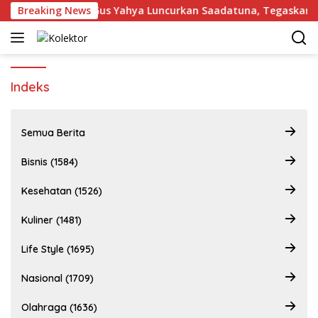
Langsung
a Maju
Breaking News
Gus Yahya Luncurkan Saadatuna, Tegaskan 5 P
ke
konten
Indeks
Semua Berita
Bisnis (1584)
Kesehatan (1526)
Kuliner (1481)
Life Style (1695)
Nasional (1709)
Olahraga (1636)