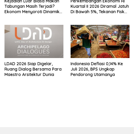
Kejadian Luar Biasa Makan
Perkembangan Ekonomi RI
Tabungan Masih Terjadi?
Kuartal II 2026 Diramal Jatuh
Ekonom Menyoroti Dinamika
Di Bawah 5%, Tekanan Fiskal
Simpanan Nasabah
Bersama Sebab Itu Sorotan
LDAD 2026 Siap Digelar,
Indonesia Deflasi 0,14% Ke
Ruang Dialog Bersama Para
Juli 2026, BPS Ungkap
Maestro Arsitektur Dunia
Pendorong Utamanya
bandar besar starlight princess1000 bagi bonus