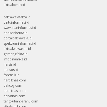
aktualberita.id
cakrawalafakta.id
pintuinformasi.id
wawasaninformasi.id
horizonberita.id
portalcakrawala.id
spektruminformasi.id
aktualwawasan.id
gerbangfakta.id
infodinamika.id
narsis.id
pansos.id
forensik.id
hardiknas.com
pakcoy.com
harpitnas.com
harkitnas.com
tangkubanperahu.com
sibolangit.com