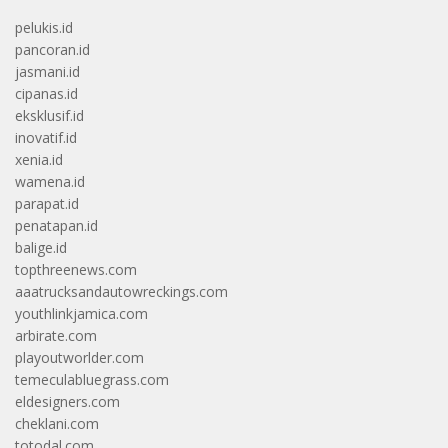
pelukis.id
pancoran.id
jasmani.id
cipanas.id
eksklusif.id
inovatif.id
xenia.id
wamena.id
parapat.id
penatapan.id
balige.id
topthreenews.com
aaatrucksandautowreckings.com
youthlinkjamica.com
arbirate.com
playoutworlder.com
temeculabluegrass.com
eldesigners.com
cheklani.com
totodal.com