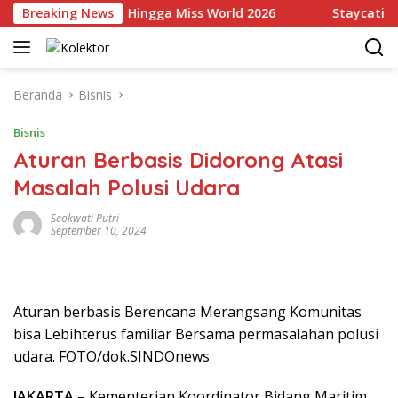
Langsung
ili Indonesia Hingga Miss World 2026
Breaking News
Staycation Mew
ke
konten
Beranda
Bisnis
Bisnis
Aturan Berbasis Didorong Atasi
Masalah Polusi Udara
Seokwati Putri
September 10, 2024
Aturan berbasis Berencana Merangsang Komunitas
bisa Lebihterus familiar Bersama permasalahan polusi
udara. FOTO/dok.SINDOnews
JAKARTA
– Kementerian Koordinator Bidang Maritim