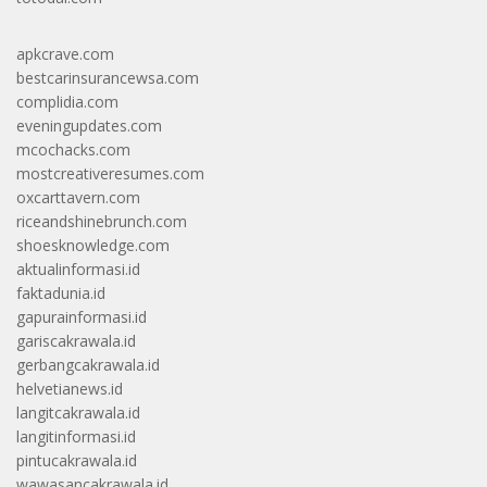
apkcrave.com
bestcarinsurancewsa.com
complidia.com
eveningupdates.com
mcochacks.com
mostcreativeresumes.com
oxcarttavern.com
riceandshinebrunch.com
shoesknowledge.com
aktualinformasi.id
faktadunia.id
gapurainformasi.id
gariscakrawala.id
gerbangcakrawala.id
helvetianews.id
langitcakrawala.id
langitinformasi.id
pintucakrawala.id
wawasancakrawala.id