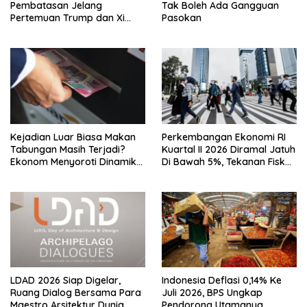
Pembatasan Jelang
Tak Boleh Ada Gangguan
Pertemuan Trump dan Xi
Pasokan
Jinping
Kejadian Luar Biasa Makan
Perkembangan Ekonomi RI
Tabungan Masih Terjadi?
Kuartal II 2026 Diramal Jatuh
Ekonom Menyoroti Dinamika
Di Bawah 5%, Tekanan Fiskal
Simpanan Nasabah
Bersama Sebab Itu Sorotan
LDAD 2026 Siap Digelar,
Indonesia Deflasi 0,14% Ke
Ruang Dialog Bersama Para
Juli 2026, BPS Ungkap
Maestro Arsitektur Dunia
Pendorong Utamanya