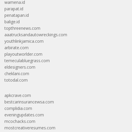
wamena.id
parapat.id
penatapan.id
balige.id
topthreenews.com
aaatrucksandautowreckings.com
youthlinkjamica.com
arbirate.com
playoutworlder.com
temeculabluegrass.com
eldesigners.com
cheklani.com
totodal.com
apkcrave.com
bestcarinsurancewsa.com
complidia.com
eveningupdates.com
mcochacks.com
mostcreativeresumes.com