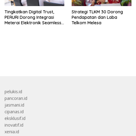
Tingkatkan Digital Trust,
Strategi TLKM 30 Dorong
PERURI Dorong Integrasi
Pendapatan dan Laba
Meterai Elektronik Seamless
Telkom Melesa
Hingga Layanan Karantina
bandar besar starlight princess1000 bagi bonus
pelukis.id
pancoran.id
jasmani.id
cipanas.id
eksklusif.id
inovatif.id
xenia.id