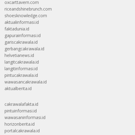
oxcarttavern.com
riceandshinebrunch.com
shoesknowledge.com
aktualinformasi.id
faktadunia.id
gapurainformasi.id
gariscakrawala.id
gerbangcakrawala.id
helvetianews.id
langitcakrawala.id
langitinformasi.id
pintucakrawala.id
wawasancakrawala.id
aktualberita.id
cakrawalafakta.id
pintuinformasi.id
wawasaninformasi.id
horizonberita.id
portalcakrawala.id