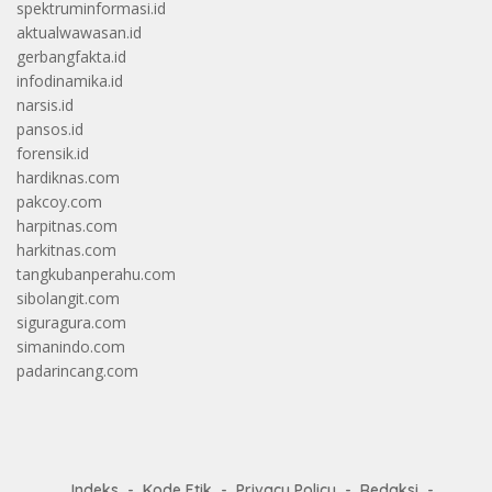
spektruminformasi.id
aktualwawasan.id
gerbangfakta.id
infodinamika.id
narsis.id
pansos.id
forensik.id
hardiknas.com
pakcoy.com
harpitnas.com
harkitnas.com
tangkubanperahu.com
sibolangit.com
siguragura.com
simanindo.com
padarincang.com
Indeks
Kode Etik
Privacy Policy
Redaksi