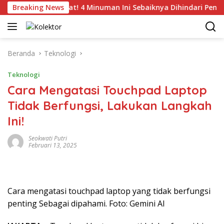
Langsung
Breaking News
Catat! 4 Minuman Ini Sebaiknya Dihindari Penderita T
ke
konten
Beranda
Teknologi
Teknologi
Cara Mengatasi Touchpad Laptop
Tidak Berfungsi, Lakukan Langkah
Ini!
Seokwati Putri
Februari 13, 2025
Cara mengatasi touchpad laptop yang tidak berfungsi
penting Sebagai dipahami. Foto: Gemini AI