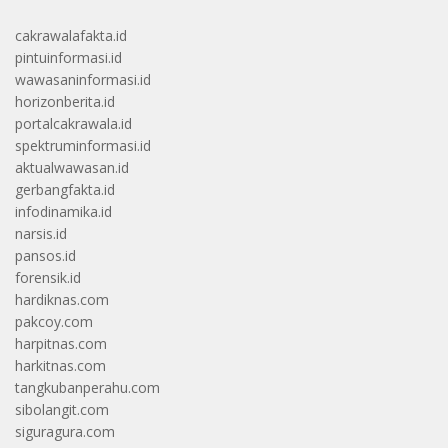
cakrawalafakta.id
pintuinformasi.id
wawasaninformasi.id
horizonberita.id
portalcakrawala.id
spektruminformasi.id
aktualwawasan.id
gerbangfakta.id
infodinamika.id
narsis.id
pansos.id
forensik.id
hardiknas.com
pakcoy.com
harpitnas.com
harkitnas.com
tangkubanperahu.com
sibolangit.com
siguragura.com