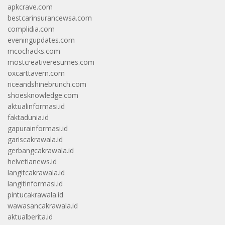
apkcrave.com
bestcarinsurancewsa.com
complidia.com
eveningupdates.com
mcochacks.com
mostcreativeresumes.com
oxcarttavern.com
riceandshinebrunch.com
shoesknowledge.com
aktualinformasi.id
faktadunia.id
gapurainformasi.id
gariscakrawala.id
gerbangcakrawala.id
helvetianews.id
langitcakrawala.id
langitinformasi.id
pintucakrawala.id
wawasancakrawala.id
aktualberita.id