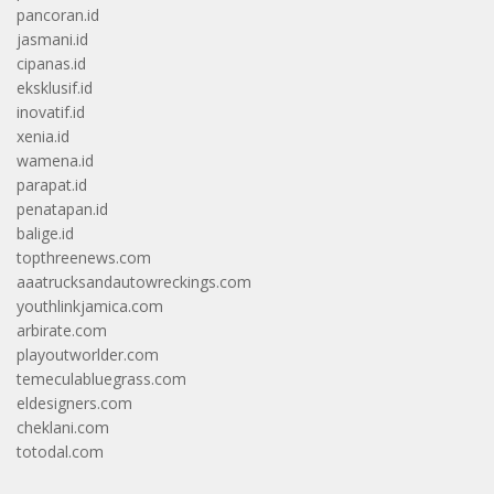
pancoran.id
jasmani.id
cipanas.id
eksklusif.id
inovatif.id
xenia.id
wamena.id
parapat.id
penatapan.id
balige.id
topthreenews.com
aaatrucksandautowreckings.com
youthlinkjamica.com
arbirate.com
playoutworlder.com
temeculabluegrass.com
eldesigners.com
cheklani.com
totodal.com