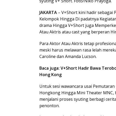
syuting V+ Short. Foto/Niko Prayoga.
JAKARTA
– V+Short kini hadir sebagai
Kelompok Hingga Di padatnya Kegiatan
drama Hingga V+Short juga Memperke
Atau Aktris atau cast yang berperan H
Para Aktor Atau Aktris tetap profesio
meski harus melawan rasa lelah merek
Caroline dan Amanda Lucson.
Baca juga: V+Short Hadir Bawa Terobo
Hong Kong
Untuk sesi wawancara usai Pemutaran
Hongkong Hingga Mini Theater MNC, 
menjalani proses syuting berbagi ceri
penonton.