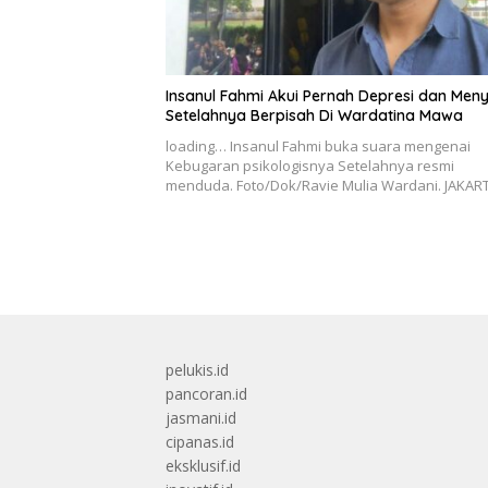
Insanul Fahmi Akui Pernah Depresi dan Meny
Setelahnya Berpisah Di Wardatina Mawa
loading… Insanul Fahmi buka suara mengenai
Kebugaran psikologisnya Setelahnya resmi
menduda. Foto/Dok/Ravie Mulia Wardani. JAKA
pelukis.id
pancoran.id
jasmani.id
cipanas.id
eksklusif.id