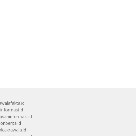
awalafakta.id
uinformasi.id
saninformasi.id
zonberita.id
alcakrawala.id