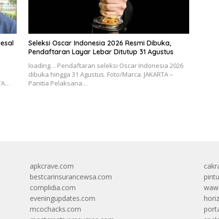
esal
Seleksi Oscar Indonesia 2026 Resmi Dibuka,
Pendaftaran Layar Lebar Ditutup 31 Agustus
loading… Pendaftaran seleksi Oscar Indonesia 2026
dibuka hingga 31 Agustus. Foto/Marca. JAKARTA –
RTA…
Panitia Pelaksana…
apkcrave.com
cakr
bestcarinsurancewsa.com
pint
complidia.com
wawa
eveningupdates.com
hori
mcochacks.com
port