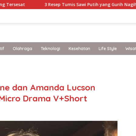
3 Resep Tumis Sawi Putih yang Gurih Nagih Buat Makan Sian
if
Olahraga
Teknologi
Kesehatan
Life Style
Wisa
band
line dan Amanda Lucson
 Micro Drama V+Short