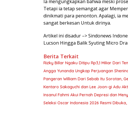
Ia mengungkapkan bahwa meski proses
Tetapi ia tetap semangat agar Memperk
dinikmati para penonton. Apalagi, i
sangat berkesan Untuk dirinya.
Artikel ini disadur –> Sindonews Indon
Lucson Hingga Balik Syuting Micro Dr
Berita Terkait
Rizky Billar Ngaku Ditipu Rp3,1 Miliar Dari 
Angga Yunanda Ungkap Perjuangan Shenina 
Pangeran William Dari Sebab Itu Sorotan, G
Kentaro Sakaguchi dan Lee Joon-gi Adu Ak
Insanul Fahmi Akui Pernah Depresi dan Men
Seleksi Oscar Indonesia 2026 Resmi Dibuka,