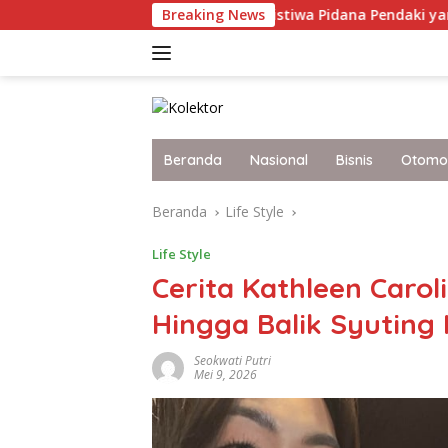
Langsung
Pendakian, Tekan Peristiwa Pidana Pendaki yang Tersesat
Breaking News
ke
konten
Beranda
Nasional
Bisnis
Otomot
Beranda
Life Style
Life Style
Cerita Kathleen Caro
Hingga Balik Syuting
Seokwati Putri
Mei 9, 2026