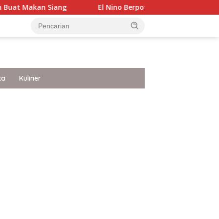
g
El Nino Berpotensi Untuk Karena Itu Sangat Kuat, 
ta
Kuliner
ar besar starlight princess1000 bagi bonus