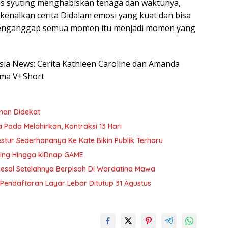
 syuting menghabiskan tenaga dan waktunya,
enalkan cerita Didalam emosi yang kuat dan bisa
a menganggap semua momen itu menjadi momen yang
esia News: Cerita Kathleen Caroline dan Amanda
ama V+Short
Teman Didekat
Pada Melahirkan, Kontraksi 13 Hari
estur Sederhananya Ke Kate Bikin Publik Terharu
ting Hingga kiDnap GAME
yesal Setelahnya Berpisah Di Wardatina Mawa
 Pendaftaran Layar Lebar Ditutup 31 Agustus