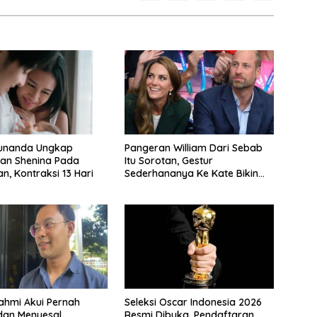
unanda Ungkap
Pangeran William Dari Sebab
an Shenina Pada
Itu Sorotan, Gestur
n, Kontraksi 13 Hari
Sederhananya Ke Kate Bikin
Publik Terharu
Fahmi Akui Pernah
Seleksi Oscar Indonesia 2026
dan Menyesal
Resmi Dibuka, Pendaftaran