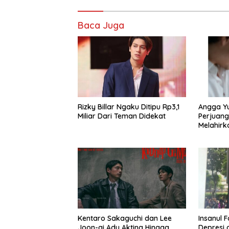
Baca Juga
Rizky Billar Ngaku Ditipu Rp3,1
Angga Y
Miliar Dari Teman Didekat
Perjuang
Melahirka
Kentaro Sakaguchi dan Lee
Insanul 
Joon-gi Adu Akting Hingga
Depresi 