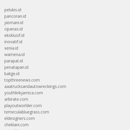
pelukis.id
pancoran.id
jasmani.id
cipanas.id
eksklusif.id
inovatif.id
xenia.id
wamena.id
parapat.id
penatapan.id
balige.id
topthreenews.com
aaatrucksandautowreckings.com
youthlinkjamica.com
arbirate.com
playoutworlder.com
temeculabluegrass.com
eldesigners.com
cheklani.com