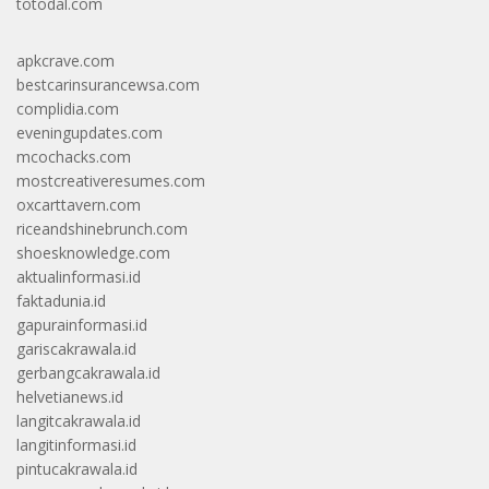
totodal.com
apkcrave.com
bestcarinsurancewsa.com
complidia.com
eveningupdates.com
mcochacks.com
mostcreativeresumes.com
oxcarttavern.com
riceandshinebrunch.com
shoesknowledge.com
aktualinformasi.id
faktadunia.id
gapurainformasi.id
gariscakrawala.id
gerbangcakrawala.id
helvetianews.id
langitcakrawala.id
langitinformasi.id
pintucakrawala.id