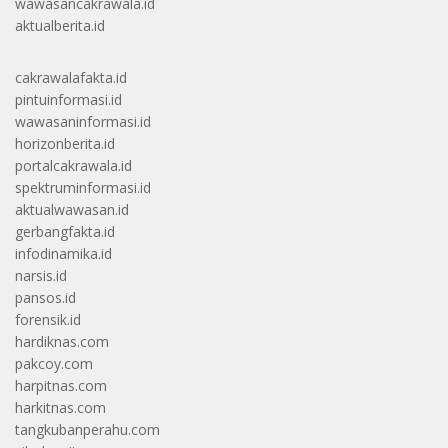
wawasancakrawala.id
aktualberita.id
cakrawalafakta.id
pintuinformasi.id
wawasaninformasi.id
horizonberita.id
portalcakrawala.id
spektruminformasi.id
aktualwawasan.id
gerbangfakta.id
infodinamika.id
narsis.id
pansos.id
forensik.id
hardiknas.com
pakcoy.com
harpitnas.com
harkitnas.com
tangkubanperahu.com