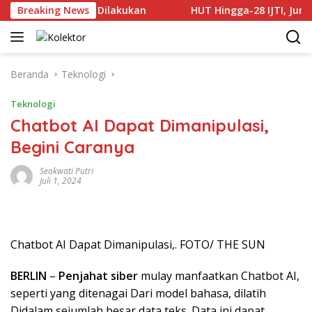
Langsung
daman Terus Dilakukan
Breaking News
HUT Hingga-28 IJTI, Jurnalis 
ke
konten
Beranda
Teknologi
Teknologi
Chatbot AI Dapat Dimanipulasi,
Begini Caranya
Seokwati Putri
Juli 1, 2024
Chatbot AI Dapat Dimanipulasi,. FOTO/ THE SUN
BERLIN
–
Penjahat siber
mulay manfaatkan Chatbot AI,
seperti yang ditenagai Dari model bahasa, dilatih
Didalam sejumlah besar data teks. Data ini dapat