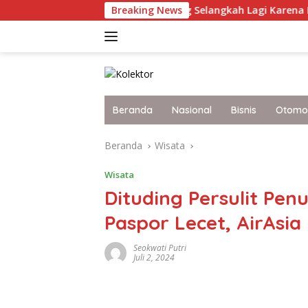
Langsung
 Terkini Malaysia yang Selangkah Lagi Karena Itu Bangsa Maju
Breaking News
ke
konten
Beranda
Nasional
Bisnis
Otomot
Beranda
Wisata
Wisata
Dituding Persulit P
Paspor Lecet, AirAsia
Seokwati Putri
Juli 2, 2024