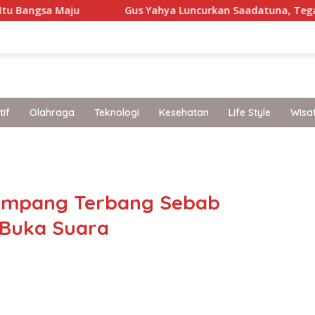
Gus Yahya Luncurkan Saadatuna, Tegaskan 5 Prinsip
if
Olahraga
Teknologi
Kesehatan
Life Style
Wisa
band
enumpang Terbang Sebab
 Buka Suara