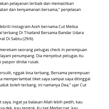
kan pelayanan terbaik dan memastikan
atan dan kenyamanan bersama,” penjelasan
Selebriti Instagram Aceh bernama Cut Melisa
l terbang Di Thailand Bersama Bandar Udara
t Di Sabtu (29/6).
a merekam seorang petugas check in perempuan
layani penumpang. Dia menyebut petugas itu
paspor dinilai rusak.
persulit, nggak bisa terbang, Bersama perempuan
ia memperlambat tiket saya sampai saya ditinggal
duk boleh terbang, ini namanya Dea,” ujar Cut
saya, ingat ya balasan Allah lebih pedih, kau
 ya dek, kau tengok. Ku tag Medan tag, kau