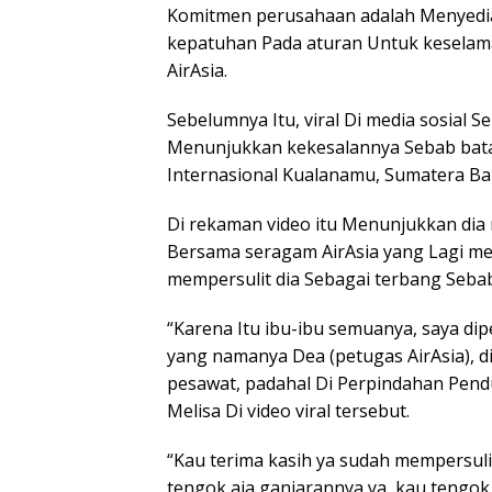
Komitmen perusahaan adalah Menyedia
kepatuhan Pada aturan Untuk keselam
AirAsia.
Sebelumnya Itu, viral Di media sosial 
Menunjukkan kekesalannya Sebab bata
Internasional Kualanamu, Sumatera Bara
Di rekaman video itu Menunjukkan di
Bersama seragam AirAsia yang Lagi me
mempersulit dia Sebagai terbang Sebab 
“Karena Itu ibu-ibu semuanya, saya di
yang namanya Dea (petugas AirAsia), d
pesawat, padahal Di Perpindahan Pendu
Melisa Di video viral tersebut.
“Kau terima kasih ya sudah mempersulit 
tengok aja ganjarannya ya, kau tengok