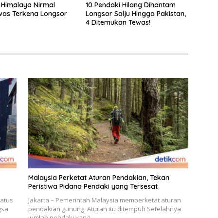
Himalaya Nirmal
10 Pendaki Hilang Dihantam
was Terkena Longsor
Longsor Salju Hingga Pakistan,
4 Ditemukan Tewas!
Malaysia Perketat Aturan Pendakian, Tekan
Peristiwa Pidana Pendaki yang Tersesat
tatus
Jakarta – Pemerintah Malaysia memperketat aturan
gsa
pendakian gunung. Aturan itu ditempuh Setelahnya
jumlah pendaki yang…