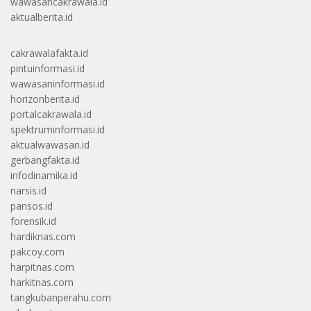
wawasancakrawala.id
aktualberita.id
cakrawalafakta.id
pintuinformasi.id
wawasaninformasi.id
horizonberita.id
portalcakrawala.id
spektruminformasi.id
aktualwawasan.id
gerbangfakta.id
infodinamika.id
narsis.id
pansos.id
forensik.id
hardiknas.com
pakcoy.com
harpitnas.com
harkitnas.com
tangkubanperahu.com