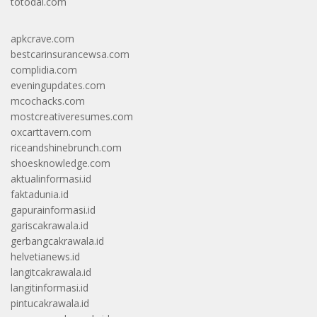
totodal.com
apkcrave.com
bestcarinsurancewsa.com
complidia.com
eveningupdates.com
mcochacks.com
mostcreativeresumes.com
oxcarttavern.com
riceandshinebrunch.com
shoesknowledge.com
aktualinformasi.id
faktadunia.id
gapurainformasi.id
gariscakrawala.id
gerbangcakrawala.id
helvetianews.id
langitcakrawala.id
langitinformasi.id
pintucakrawala.id