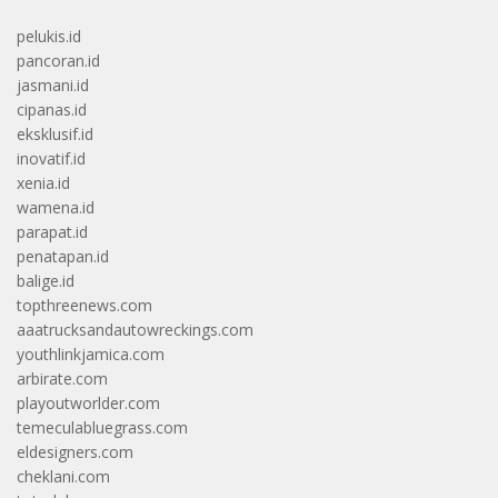
pelukis.id
pancoran.id
jasmani.id
cipanas.id
eksklusif.id
inovatif.id
xenia.id
wamena.id
parapat.id
penatapan.id
balige.id
topthreenews.com
aaatrucksandautowreckings.com
youthlinkjamica.com
arbirate.com
playoutworlder.com
temeculabluegrass.com
eldesigners.com
cheklani.com