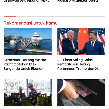
Di Bawah 5%, Tekanan Fiskal
Maestro Arsitektur Dunia
Bersama Sebab Itu Sorotan
Rekomendasi untuk kamu
Kemenpar Dorong Wisata
AS-China Saling Balas
Yacht Ciptakan Efek
Pembatasan Jelang
Berganda Untuk Ekonomi
Pertemuan Trump dan Xi
Jinping