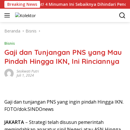
Langsung
Breaking News
Catat! 4 Minuman Ini Sebaiknya Dihindari Penderita T
ke
konten
Beranda
Bisnis
Bisnis
Gaji dan Tunjangan PNS yang Mau
Pindah Hingga IKN, Ini Rinciannya
Seokwati Putri
Juli 1, 2024
Gaji dan tunjangan PNS yang ingin pindah Hingga IKN.
FOTO/dok.SINDOnews
JAKARTA
– Strategi telah disusun pemerintah
memindahkan aparatur sipil Negeri atau ASN Hingga