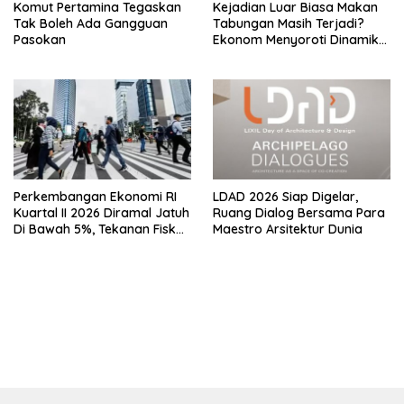
Komut Pertamina Tegaskan
Kejadian Luar Biasa Makan
Tak Boleh Ada Gangguan
Tabungan Masih Terjadi?
Pasokan
Ekonom Menyoroti Dinamika
Simpanan Nasabah
Perkembangan Ekonomi RI
LDAD 2026 Siap Digelar,
Kuartal II 2026 Diramal Jatuh
Ruang Dialog Bersama Para
Di Bawah 5%, Tekanan Fiskal
Maestro Arsitektur Dunia
Bersama Sebab Itu Sorotan
bandar besar starlight princess1000 bagi bonus