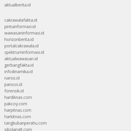
aktualberita.id
cakrawalafakta.id
pintuinformasi.id
wawasaninformasi.id
horizonberita.id
portalcakrawala.id
spektruminformasi.id
aktualwawasan.id
gerbangfakta.id
infodinamika.id
narsis.id
pansos.id
forensik.id
hardiknas.com
pakcoy.com
harpitnas.com
harkitnas.com
tangkubanperahu.com
sibolangit.com