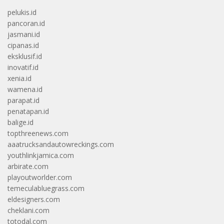
pelukis.id
pancoran.id
jasmani.id
cipanas.id
eksklusif.id
inovatif.id
xenia.id
wamena.id
parapat.id
penatapan.id
balige.id
topthreenews.com
aaatrucksandautowreckings.com
youthlinkjamica.com
arbirate.com
playoutworlder.com
temeculabluegrass.com
eldesigners.com
cheklani.com
totodal.com