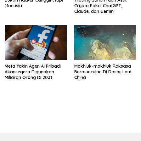
Bukan Hacker Canggih, tapi
Trading Saham dan Aset
Manusia
Crypto Pakai ChatGPT,
Claude, dan Gemini
Meta Yakin Agen AI Pribadi
Makhluk-makhluk Raksasa
Akansegera Digunakan
Bermunculan Di Dasar Laut
Miliaran Orang Di 2031
China
bandar besar starlight princess1000 bagi bonus