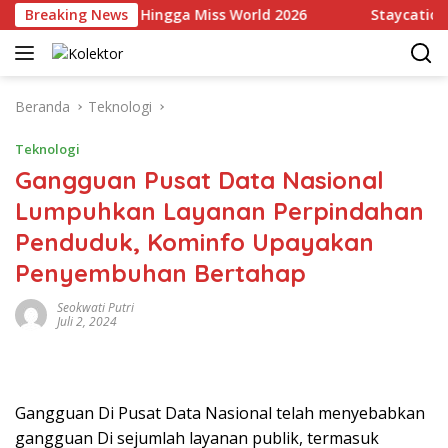
Langsung
i Indonesia Hingga Miss World 2026
Breaking News
Staycation Mewah
ke
konten
Beranda
Teknologi
Teknologi
Gangguan Pusat Data Nasional
Lumpuhkan Layanan Perpindahan
Penduduk, Kominfo Upayakan
Penyembuhan Bertahap
Seokwati Putri
Juli 2, 2024
Gangguan Di Pusat Data Nasional telah menyebabkan
gangguan Di sejumlah layanan publik, termasuk