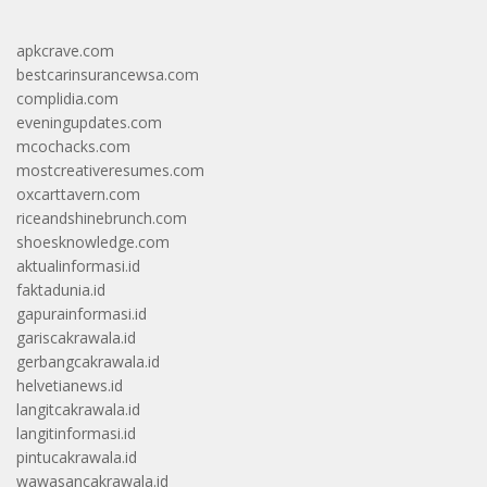
apkcrave.com
bestcarinsurancewsa.com
complidia.com
eveningupdates.com
mcochacks.com
mostcreativeresumes.com
oxcarttavern.com
riceandshinebrunch.com
shoesknowledge.com
aktualinformasi.id
faktadunia.id
gapurainformasi.id
gariscakrawala.id
gerbangcakrawala.id
helvetianews.id
langitcakrawala.id
langitinformasi.id
pintucakrawala.id
wawasancakrawala.id