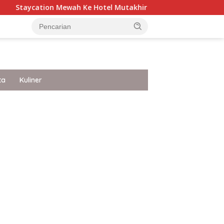
 Mewah Ke Hotel Mutakhir yang Punya White Sandy Beach Ke Ja
ta
Kuliner
ar besar starlight princess1000 bagi bonus