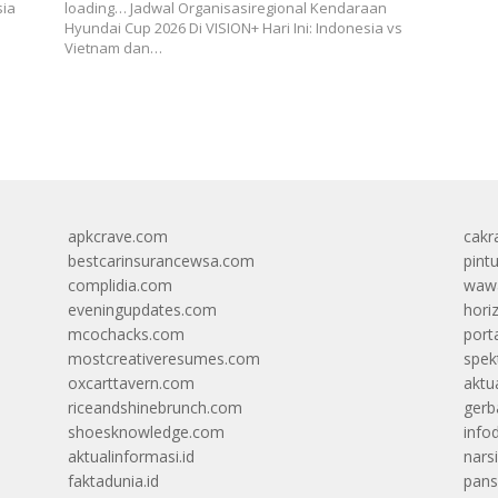
sia
loading… Jadwal Organisasiregional Kendaraan
Hyundai Cup 2026 Di VISION+ Hari Ini: Indonesia vs
Vietnam dan…
apkcrave.com
cakr
bestcarinsurancewsa.com
pint
complidia.com
wawa
eveningupdates.com
hori
mcochacks.com
port
mostcreativeresumes.com
spek
oxcarttavern.com
aktu
riceandshinebrunch.com
gerb
shoesknowledge.com
info
aktualinformasi.id
narsi
faktadunia.id
pans