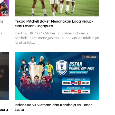
is
Tekad Mitchell Baker Menangkan Laga Hidup-
Mati Lawan Singapura
as
loading… BOGOR – Striker Timpilihan Indonesia,
Mitchell Baker, menegaskan Skuad Garuda tidak ingin
larut Untuk…
Indonesia vs Vietnam dan Kamboja vs Timor
apura
Leste