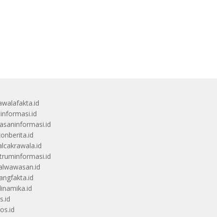
awalafakta.id
uinformasi.id
saninformasi.id
zonberita.id
alcakrawala.id
truminformasi.id
alwawasan.id
angfakta.id
dinamika.id
s.id
os.id