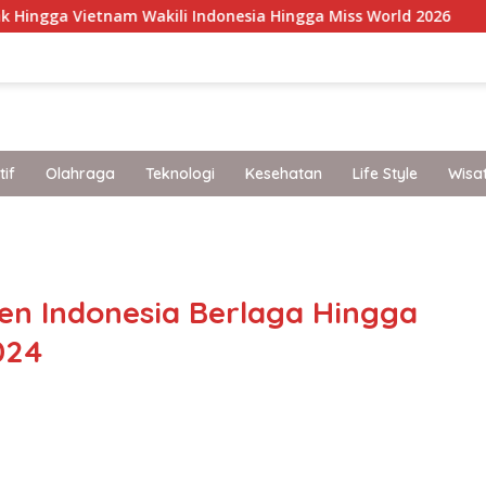
 Wakili Indonesia Hingga Miss World 2026
Staycation
if
Olahraga
Teknologi
Kesehatan
Life Style
Wisa
band
en Indonesia Berlaga Hingga
024