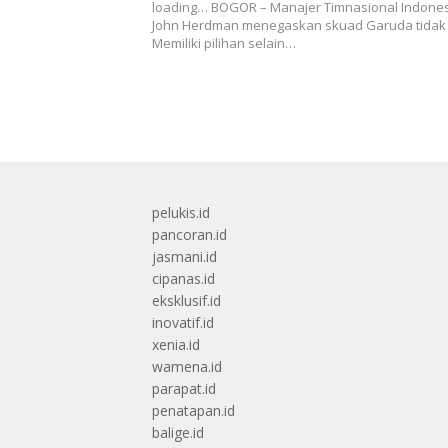
loading… BOGOR – Manajer Timnasional Indone
John Herdman menegaskan skuad Garuda tidak
Memiliki pilihan selain…
pelukis.id
pancoran.id
jasmani.id
cipanas.id
eksklusif.id
inovatif.id
xenia.id
wamena.id
parapat.id
penatapan.id
balige.id