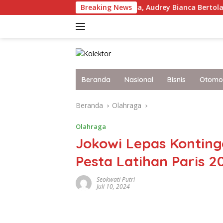
Langsung
Harumkan Nama Bangsa, Audrey Bianca Bertolak Hingga Vietnam
Breaking News
ke
konten
Beranda
Nasional
Bisnis
Otomot
Beranda
Olahraga
Olahraga
Jokowi Lepas Konting
Pesta Latihan Paris 2
Seokwati Putri
Juli 10, 2024