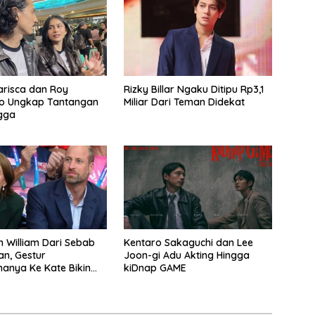
arisca dan Roy
Rizky Billar Ngaku Ditipu Rp3,1
o Ungkap Tantangan
Miliar Dari Teman Didekat
gga
 William Dari Sebab
Kentaro Sakaguchi dan Lee
an, Gestur
Joon-gi Adu Akting Hingga
anya Ke Kate Bikin
kiDnap GAME
erharu