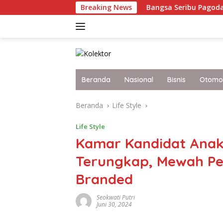
Langsung
Boikot Grammy 2027
Breaking News
Bangsa Seribu Pagoda Myanmar, 
ke
konten
Beranda
Nasional
Bisnis
Otomot
Beranda
Life Style
Life Style
Kamar Kandidat Anak
Terungkap, Mewah Pen
Branded
Seokwati Putri
Juni 30, 2024