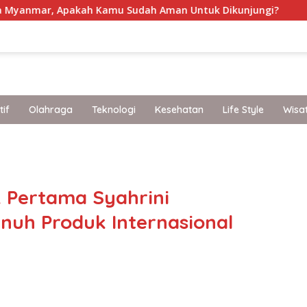
Apakah Kamu Sudah Aman Untuk Dikunjungi?
Perlindun
if
Olahraga
Teknologi
Kesehatan
Life Style
Wisa
band
 Pertama Syahrini
uh Produk Internasional