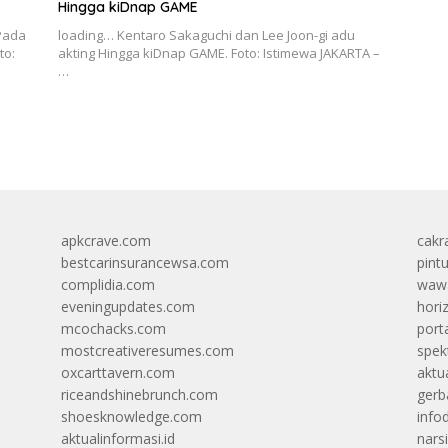
Hingga kiDnap GAME
Pada
loading… Kentaro Sakaguchi dan Lee Joon-gi adu
to:
akting Hingga kiDnap GAME. Foto: Istimewa JAKARTA –
…
apkcrave.com
cakr
bestcarinsurancewsa.com
pint
complidia.com
wawa
eveningupdates.com
hori
mcochacks.com
port
mostcreativeresumes.com
spek
oxcarttavern.com
aktu
riceandshinebrunch.com
gerb
shoesknowledge.com
info
aktualinformasi.id
narsi