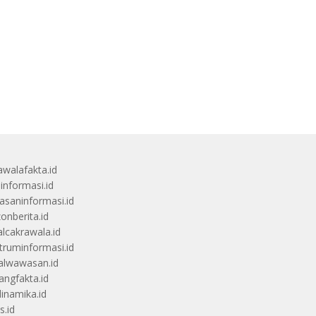
awalafakta.id
uinformasi.id
saninformasi.id
zonberita.id
alcakrawala.id
truminformasi.id
alwawasan.id
angfakta.id
dinamika.id
s.id