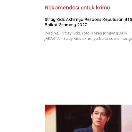
Rekomendasi untuk kamu
Stray Kids Akhirnya Respons Keputusan BTS
Boikot Grammy 2027
loading… Stray Kids. Foto: Korea JongAng Daily
JAKARTA – Stray Kids akhirnya buka suara men