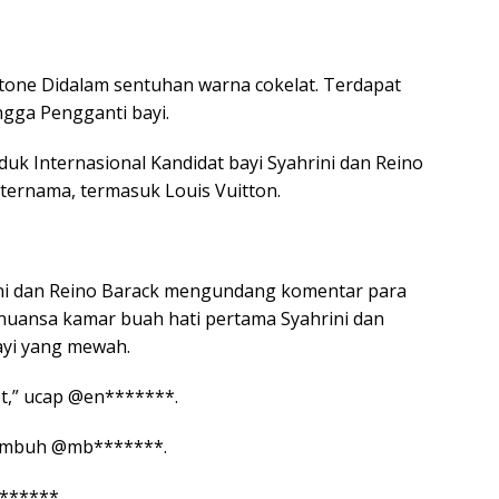
tone Didalam sentuhan warna cokelat. Terdapat
ingga Pengganti bayi.
duk Internasional Kandidat bayi Syahrini dan Reino
ternama, termasuk Louis Vuitton.
ni dan Reino Barack mengundang komentar para
 nuansa kamar buah hati pertama Syahrini dan
bayi yang mewah.
t,” ucap @en*******.
” imbuh @mb*******.
******.