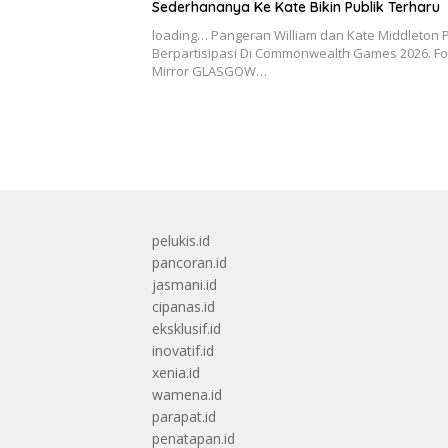
Sederhananya Ke Kate Bikin Publik Terharu
loading… Pangeran William dan Kate Middleton 
Berpartisipasi Di Commonwealth Games 2026. Fo
Mirror GLASGOW…
pelukis.id
pancoran.id
jasmani.id
cipanas.id
eksklusif.id
inovatif.id
xenia.id
wamena.id
parapat.id
penatapan.id