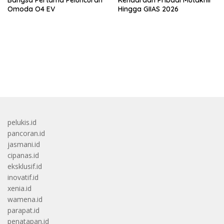
Omoda O4 EV
Hingga GIIAS 2026
bandar besar starlight princess1000 bagi bonus
pelukis.id
pancoran.id
jasmani.id
cipanas.id
eksklusif.id
inovatif.id
xenia.id
wamena.id
parapat.id
penatapan.id