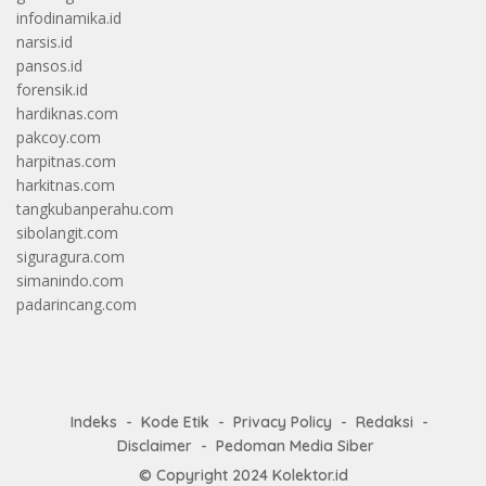
infodinamika.id
narsis.id
pansos.id
forensik.id
hardiknas.com
pakcoy.com
harpitnas.com
harkitnas.com
tangkubanperahu.com
sibolangit.com
siguragura.com
simanindo.com
padarincang.com
Indeks
Kode Etik
Privacy Policy
Redaksi
Disclaimer
Pedoman Media Siber
© Copyright 2024
Kolektor.id