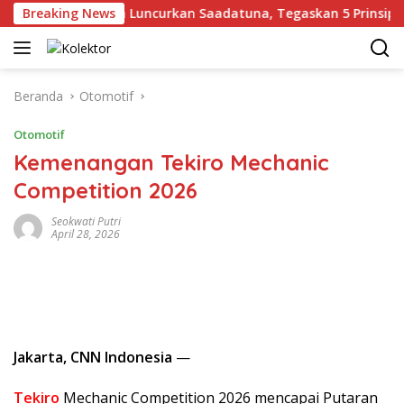
Langsung
Gus Yahya Luncurkan Saadatuna, Tegaskan 5 Prinsip Dasar 
Breaking News
ke
konten
Beranda
Otomotif
Otomotif
Kemenangan Tekiro Mechanic
Competition 2026
Seokwati Putri
April 28, 2026
Jakarta, CNN Indonesia
—
Tekiro
Mechanic Competition 2026 mencapai Putaran