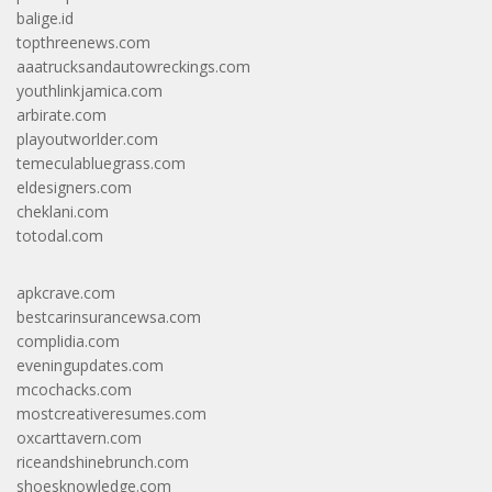
balige.id
topthreenews.com
aaatrucksandautowreckings.com
youthlinkjamica.com
arbirate.com
playoutworlder.com
temeculabluegrass.com
eldesigners.com
cheklani.com
totodal.com
apkcrave.com
bestcarinsurancewsa.com
complidia.com
eveningupdates.com
mcochacks.com
mostcreativeresumes.com
oxcarttavern.com
riceandshinebrunch.com
shoesknowledge.com