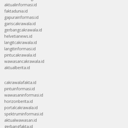
aktualinformasi.id
faktadunia.id
gapurainformasi.id
gariscakrawala.id
gerbangcakrawala.id
helvetianews.id
langitcakrawala.id
langitinformasi.id
pintucakrawala.id
wawasancakrawala.id
aktualberita.id
cakrawalafakta.id
pintuinformasi.id
wawasaninformasi.id
horizonberita.id
portalcakrawala.id
spektruminformasi.id
aktualwawasan.id
gerbangfakta.id