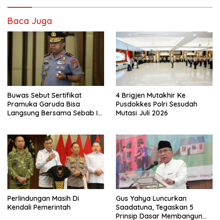
Baca Juga
Buwas Sebut Sertifikat
4 Brigjen Mutakhir Ke
Pramuka Garuda Bisa
Pusdokkes Polri Sesudah
Langsung Bersama Sebab Itu
Mutasi Juli 2026
Polisi Tanpa Tes, Polri: Tetap
Harus Ikuti Seleksi
Perlindungan Masih Di
Gus Yahya Luncurkan
Kendali Pemerintah
Saadatuna, Tegaskan 5
Prinsip Dasar Membangun