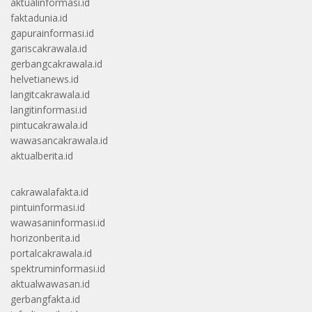
aktualinformasi.id
faktadunia.id
gapurainformasi.id
gariscakrawala.id
gerbangcakrawala.id
helvetianews.id
langitcakrawala.id
langitinformasi.id
pintucakrawala.id
wawasancakrawala.id
aktualberita.id
cakrawalafakta.id
pintuinformasi.id
wawasaninformasi.id
horizonberita.id
portalcakrawala.id
spektruminformasi.id
aktualwawasan.id
gerbangfakta.id