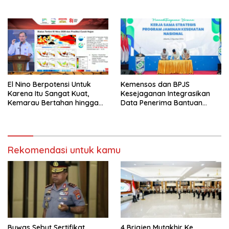
Umat Terbaik
El Nino Berpotensi Untuk
Kemensos dan BPJS
Karena Itu Sangat Kuat,
Kesejaganan Integrasikan
Kemarau Bertahan hingga
Data Penerima Bantuan
September
Pemerintah PBI JK
Rekomendasi untuk kamu
Buwas Sebut Sertifikat
4 Brigjen Mutakhir Ke