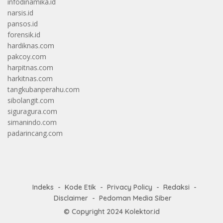
infodinamika.id
narsis.id
pansos.id
forensik.id
hardiknas.com
pakcoy.com
harpitnas.com
harkitnas.com
tangkubanperahu.com
sibolangit.com
siguragura.com
simanindo.com
padarincang.com
Indeks
Kode Etik
Privacy Policy
Redaksi
Disclaimer
Pedoman Media Siber
© Copyright 2024
Kolektor.id