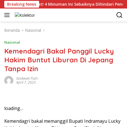
Langsung
Breaking News
Catat! 4 Minuman Ini Sebaiknya Dihindari Penderita T
ke
konten
Beranda
Nasional
Nasional
Kemendagri Bakal Panggil Lucky
Hakim Buntut Liburan Di Jepang
Tanpa Izin
Seokwati Putri
April 7, 2025
loading…
Kemendagri bakal memanggil Bupati Indramayu Lucky