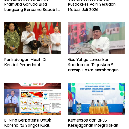
Pramuka Garuda Bisa
Pusdokkes Polri Sesudah
Langsung Bersama Sebab Itu
Mutasi Juli 2026
Polisi Tanpa Tes, Polri: Tetap
Harus Ikuti Seleksi
Perlindungan Masih Di
Gus Yahya Luncurkan
Kendali Pemerintah
Saadatuna, Tegaskan 5
Prinsip Dasar Membangun
Umat Terbaik
El Nino Berpotensi Untuk
Kemensos dan BPJS
Karena Itu Sangat Kuat,
Kesejaganan Integrasikan