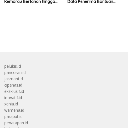
Kemarau Bertahan hingga
Data Penerima Bantuan
September
Pemerintah PBI JK
bandar besar starlight princess1000 bagi bonus
pelukis.id
pancoran.id
jasmani.id
cipanas.id
eksklusif.id
inovatif.id
xenia.id
wamena.id
parapat.id
penatapan.id