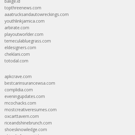
balige.id
topthreenews.com
aaatrucksandautowreckings.com
youthlinkjamica.com
arbirate.com
playoutworlder.com
temeculabluegrass.com
eldesigners.com
cheklani.com
totodal.com
apkcrave.com
bestcarinsurancewsa.com
complidia.com
eveningupdates.com
mcochacks.com
mostcreativeresumes.com
oxcarttavern.com
riceandshinebrunch.com
shoesknowledge.com