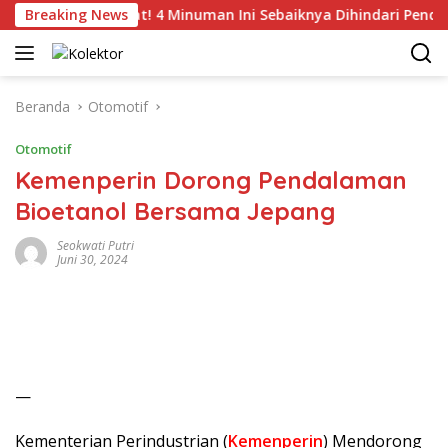
Langsung
Breaking News
Catat! 4 Minuman Ini Sebaiknya Dihindari Penderita T
ke
konten
Beranda
Otomotif
Otomotif
Kemenperin Dorong Pendalaman
Bioetanol Bersama Jepang
Seokwati Putri
Juni 30, 2024
—
Kementerian Perindustrian (
Kemenperin
) Mendorong