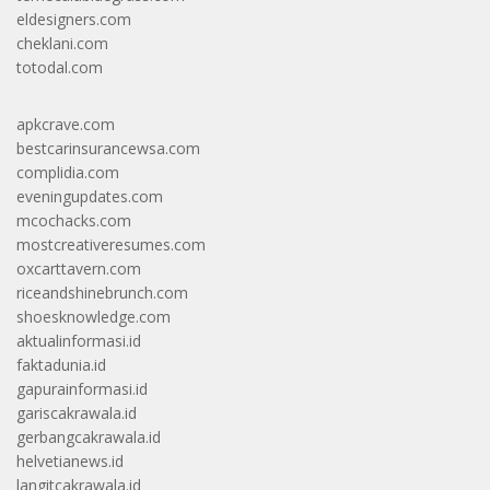
eldesigners.com
cheklani.com
totodal.com
apkcrave.com
bestcarinsurancewsa.com
complidia.com
eveningupdates.com
mcochacks.com
mostcreativeresumes.com
oxcarttavern.com
riceandshinebrunch.com
shoesknowledge.com
aktualinformasi.id
faktadunia.id
gapurainformasi.id
gariscakrawala.id
gerbangcakrawala.id
helvetianews.id
langitcakrawala.id