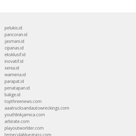
pelukis.id
pancoran.id
jasmani.id
cipanas.id
eksklusif.id
inovatif.id
xenia.id
wamena.id
parapat.id
penatapan.id
balige.id
topthreenews.com
aaatrucksandautowreckings.com
youthlinkjamica.com
arbirate.com
playoutworlder.com
temeculabluegrass.com