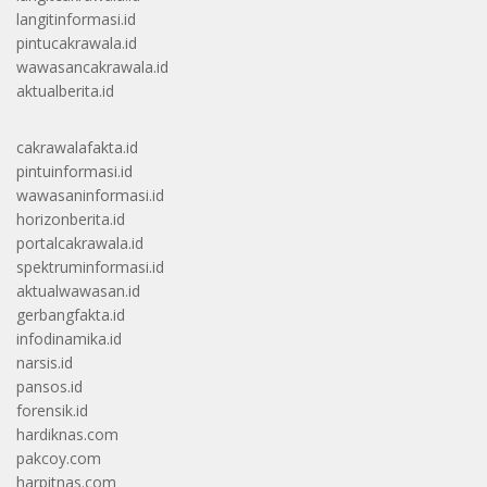
langitinformasi.id
pintucakrawala.id
wawasancakrawala.id
aktualberita.id
cakrawalafakta.id
pintuinformasi.id
wawasaninformasi.id
horizonberita.id
portalcakrawala.id
spektruminformasi.id
aktualwawasan.id
gerbangfakta.id
infodinamika.id
narsis.id
pansos.id
forensik.id
hardiknas.com
pakcoy.com
harpitnas.com