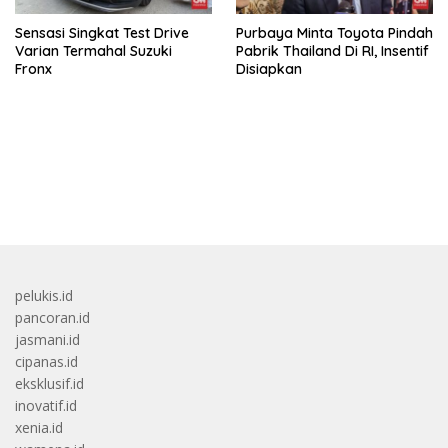
Sensasi Singkat Test Drive
Purbaya Minta Toyota Pindah
Varian Termahal Suzuki
Pabrik Thailand Di RI, Insentif
Fronx
Disiapkan
bandar besar starlight princess1000 bagi bonus
pelukis.id
pancoran.id
jasmani.id
cipanas.id
eksklusif.id
inovatif.id
xenia.id