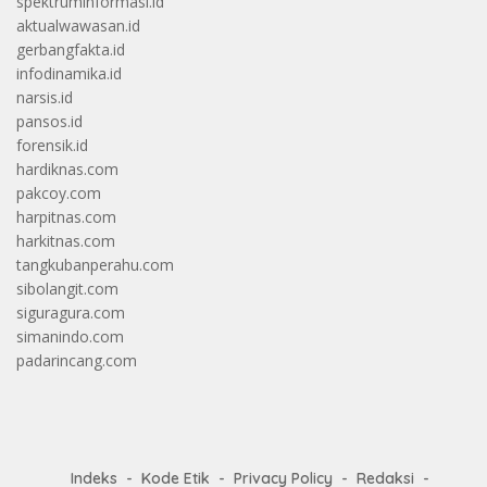
spektruminformasi.id
aktualwawasan.id
gerbangfakta.id
infodinamika.id
narsis.id
pansos.id
forensik.id
hardiknas.com
pakcoy.com
harpitnas.com
harkitnas.com
tangkubanperahu.com
sibolangit.com
siguragura.com
simanindo.com
padarincang.com
Indeks
Kode Etik
Privacy Policy
Redaksi