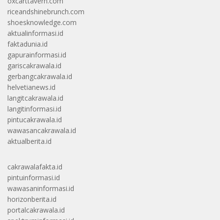
oxcarttavern.com
riceandshinebrunch.com
shoesknowledge.com
aktualinformasi.id
faktadunia.id
gapurainformasi.id
gariscakrawala.id
gerbangcakrawala.id
helvetianews.id
langitcakrawala.id
langitinformasi.id
pintucakrawala.id
wawasancakrawala.id
aktualberita.id
cakrawalafakta.id
pintuinformasi.id
wawasaninformasi.id
horizonberita.id
portalcakrawala.id