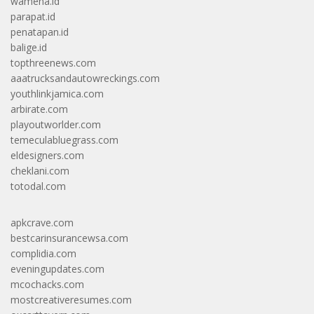
wamena.id
parapat.id
penatapan.id
balige.id
topthreenews.com
aaatrucksandautowreckings.com
youthlinkjamica.com
arbirate.com
playoutworlder.com
temeculabluegrass.com
eldesigners.com
cheklani.com
totodal.com
apkcrave.com
bestcarinsurancewsa.com
complidia.com
eveningupdates.com
mcochacks.com
mostcreativeresumes.com