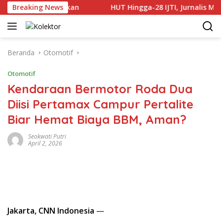
Langsung
Terus Dilakukan
Breaking News
HUT Hingga-28 IJTI, Jurnalis Monitor
ke
konten
Beranda
Otomotif
Otomotif
Kendaraan Bermotor Roda Dua
Diisi Pertamax Campur Pertalite
Biar Hemat Biaya BBM, Aman?
Seokwati Putri
April 2, 2026
Jakarta, CNN Indonesia
—