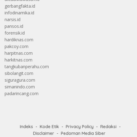
gerbangfakta.id
infodinamika.id
narsis.id
pansos.id
forensik.id
hardiknas.com
pakcoy.com
harpitnas.com
harkitnas.com
tangkubanperahu.com
sibolangit.com
siguragura.com
simanindo.com
padarincang.com
Indeks
Kode Etik
Privacy Policy
Redaksi
Disclaimer
Pedoman Media Siber