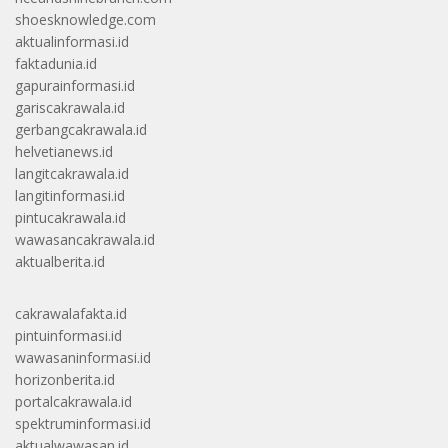
shoesknowledge.com
aktualinformasi.id
faktadunia.id
gapurainformasi.id
gariscakrawala.id
gerbangcakrawala.id
helvetianews.id
langitcakrawala.id
langitinformasi.id
pintucakrawala.id
wawasancakrawala.id
aktualberita.id
cakrawalafakta.id
pintuinformasi.id
wawasaninformasi.id
horizonberita.id
portalcakrawala.id
spektruminformasi.id
aktualwawasan.id