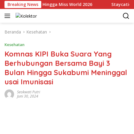
Langsung
li Indonesia Hingga Miss World 2026
Breaking News
Staycation Mewah
ke
konten
Beranda
Kesehatan
Kesehatan
Komnas KIPI Buka Suara Yang
Berhubungan Bersama Bayi 3
Bulan Hingga Sukabumi Meninggal
usai Imunisasi
Seokwati Putri
Juni 30, 2024