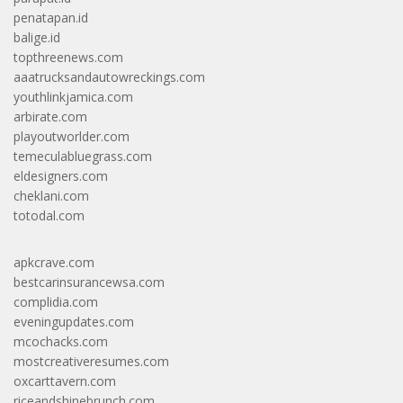
penatapan.id
balige.id
topthreenews.com
aaatrucksandautowreckings.com
youthlinkjamica.com
arbirate.com
playoutworlder.com
temeculabluegrass.com
eldesigners.com
cheklani.com
totodal.com
apkcrave.com
bestcarinsurancewsa.com
complidia.com
eveningupdates.com
mcochacks.com
mostcreativeresumes.com
oxcarttavern.com
riceandshinebrunch.com