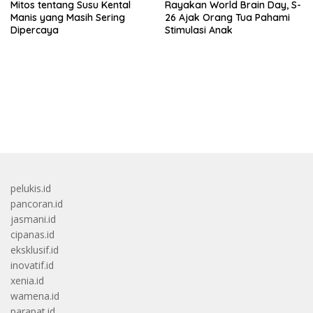
Mitos tentang Susu Kental
Rayakan World Brain Day, S-
Manis yang Masih Sering
26 Ajak Orang Tua Pahami
Dipercaya
Stimulasi Anak
bandar besar starlight princess1000 bagi bonus
pelukis.id
pancoran.id
jasmani.id
cipanas.id
eksklusif.id
inovatif.id
xenia.id
wamena.id
parapat.id