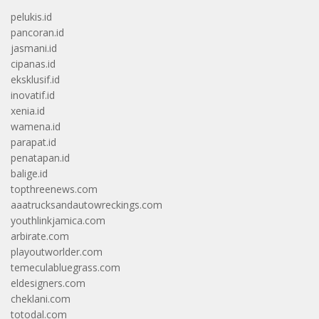
pelukis.id
pancoran.id
jasmani.id
cipanas.id
eksklusif.id
inovatif.id
xenia.id
wamena.id
parapat.id
penatapan.id
balige.id
topthreenews.com
aaatrucksandautowreckings.com
youthlinkjamica.com
arbirate.com
playoutworlder.com
temeculabluegrass.com
eldesigners.com
cheklani.com
totodal.com