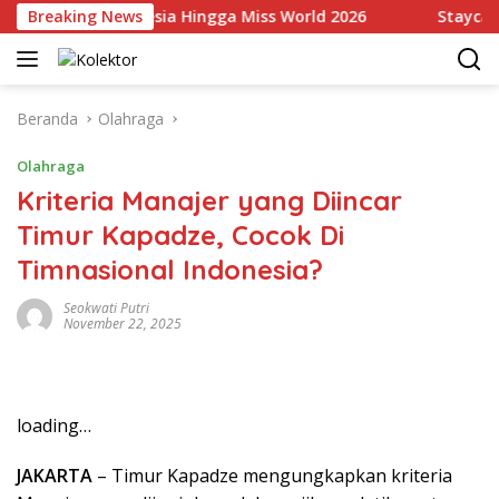
Langsung
Wakili Indonesia Hingga Miss World 2026
Breaking News
Staycation 
ke
konten
Beranda
Olahraga
Olahraga
Kriteria Manajer yang Diincar
Timur Kapadze, Cocok Di
Timnasional Indonesia?
Seokwati Putri
November 22, 2025
loading…
JAKARTA
– Timur Kapadze mengungkapkan kriteria