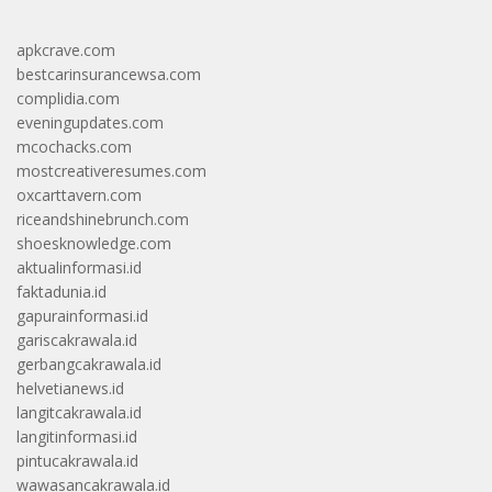
apkcrave.com
bestcarinsurancewsa.com
complidia.com
eveningupdates.com
mcochacks.com
mostcreativeresumes.com
oxcarttavern.com
riceandshinebrunch.com
shoesknowledge.com
aktualinformasi.id
faktadunia.id
gapurainformasi.id
gariscakrawala.id
gerbangcakrawala.id
helvetianews.id
langitcakrawala.id
langitinformasi.id
pintucakrawala.id
wawasancakrawala.id