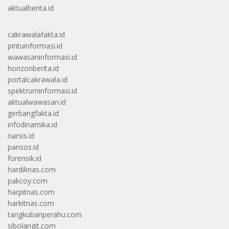
aktualberita.id
cakrawalafakta.id
pintuinformasi.id
wawasaninformasi.id
horizonberita.id
portalcakrawala.id
spektruminformasi.id
aktualwawasan.id
gerbangfakta.id
infodinamika.id
narsis.id
pansos.id
forensik.id
hardiknas.com
pakcoy.com
harpitnas.com
harkitnas.com
tangkubanperahu.com
sibolangit.com