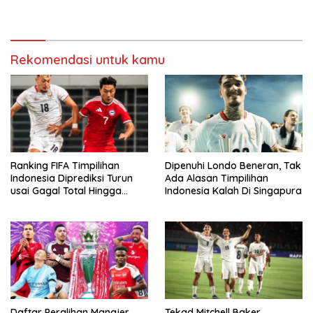
Singapura
Rekomendasi untuk kamu
Ranking FIFA Timpilihan
Dipenuhi Londo Beneran, Tak
Indonesia Diprediksi Turun
Ada Alasan Timpilihan
usai Gagal Total Hingga
Indonesia Kalah Di Singapura
Gelar AFF 2026
Daftar Peralihan Manajer
Tekad Mitchell Baker