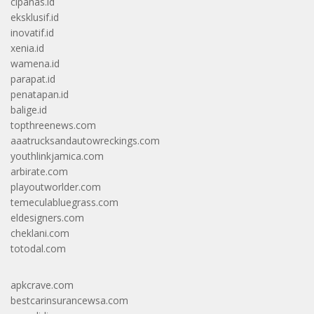
cipanas.id
eksklusif.id
inovatif.id
xenia.id
wamena.id
parapat.id
penatapan.id
balige.id
topthreenews.com
aaatrucksandautowreckings.com
youthlinkjamica.com
arbirate.com
playoutworlder.com
temeculabluegrass.com
eldesigners.com
cheklani.com
totodal.com
apkcrave.com
bestcarinsurancewsa.com