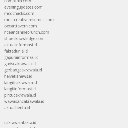
complidia.com
eveningupdates.com
mcochacks.com
mostcreativeresumes.com
oxcarttavern.com
riceandshinebrunch.com
shoesknowledge.com
aktualinformasi.id
faktadunia.id
gapurainformasi.id
gariscakrawala.id
gerbangcakrawala.id
helvetianews.id
langitcakrawala.id
langitinformasi.id
pintucakrawala.id
wawasancakrawala.id
aktualberita.id
cakrawalafakta.id