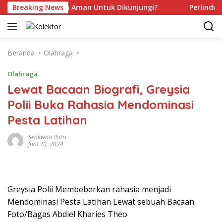
Langsung
ah Kamu Sudah Aman Untuk Dikunjungi?
Breaking News
Perlindungan
ke
konten
Beranda
Olahraga
Olahraga
Lewat Bacaan Biografi, Greysia
Polii Buka Rahasia Mendominasi
Pesta Latihan
Seokwati Putri
Juni 30, 2024
Greysia Polii Membeberkan rahasia menjadi
Mendominasi Pesta Latihan Lewat sebuah Bacaan.
Foto/Bagas Abdiel Kharies Theo