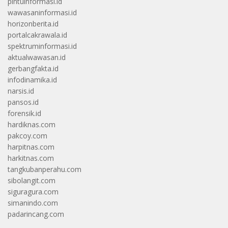
pintuinformasi.id
wawasaninformasi.id
horizonberita.id
portalcakrawala.id
spektruminformasi.id
aktualwawasan.id
gerbangfakta.id
infodinamika.id
narsis.id
pansos.id
forensik.id
hardiknas.com
pakcoy.com
harpitnas.com
harkitnas.com
tangkubanperahu.com
sibolangit.com
siguragura.com
simanindo.com
padarincang.com