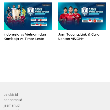
Indonesia vs Vietnam dan
Jam Tayang, Link & Cara
Kamboja vs Timor Leste
Nonton VISION+
bandar besar starlight princess1000 bagi bonus
pelukis.id
pancoran.id
jasmani.id