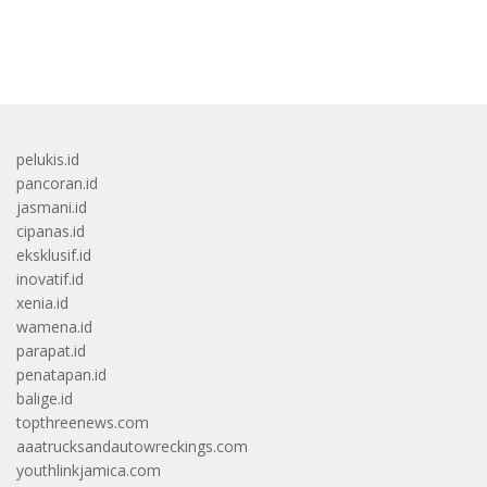
bandar besar starlight princess1000 bagi bonus
pelukis.id
pancoran.id
jasmani.id
cipanas.id
eksklusif.id
inovatif.id
xenia.id
wamena.id
parapat.id
penatapan.id
balige.id
topthreenews.com
aaatrucksandautowreckings.com
youthlinkjamica.com