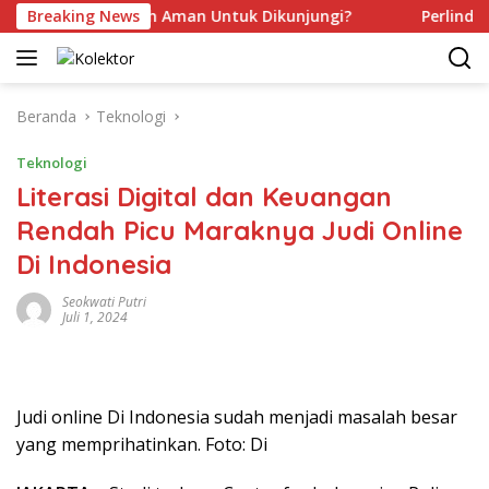
Langsung
ah Kamu Sudah Aman Untuk Dikunjungi?
Breaking News
Perlindungan 
ke
konten
Beranda
Teknologi
Teknologi
Literasi Digital dan Keuangan
Rendah Picu Maraknya Judi Online
Di Indonesia
Seokwati Putri
Juli 1, 2024
Judi online Di Indonesia sudah menjadi masalah besar
yang memprihatinkan. Foto: Di