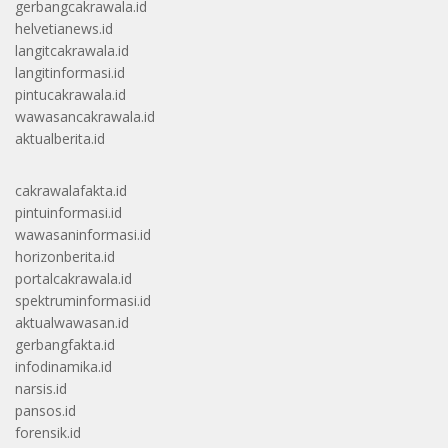
gerbangcakrawala.id
helvetianews.id
langitcakrawala.id
langitinformasi.id
pintucakrawala.id
wawasancakrawala.id
aktualberita.id
cakrawalafakta.id
pintuinformasi.id
wawasaninformasi.id
horizonberita.id
portalcakrawala.id
spektruminformasi.id
aktualwawasan.id
gerbangfakta.id
infodinamika.id
narsis.id
pansos.id
forensik.id