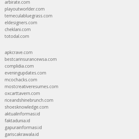
arbirate.com
playoutworlder.com
temeculabluegrass.com
eldesigners.com
cheklani.com
totodal.com
apkcrave.com
bestcarinsurancewsa.com
complidia.com
eveningupdates.com
mcochacks.com
mostcreativeresumes.com
oxcarttavern.com
riceandshinebrunch.com
shoesknowledge.com
aktualinformasi.id
faktadunia.id
gapurainformasi.id
gariscakrawala.id