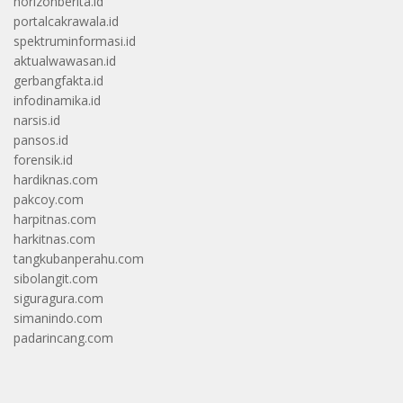
horizonberita.id
portalcakrawala.id
spektruminformasi.id
aktualwawasan.id
gerbangfakta.id
infodinamika.id
narsis.id
pansos.id
forensik.id
hardiknas.com
pakcoy.com
harpitnas.com
harkitnas.com
tangkubanperahu.com
sibolangit.com
siguragura.com
simanindo.com
padarincang.com