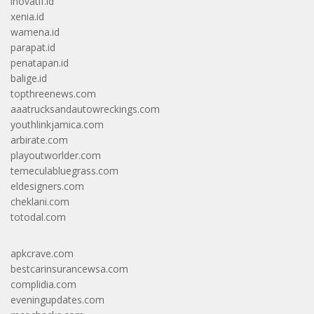
inovatif.id
xenia.id
wamena.id
parapat.id
penatapan.id
balige.id
topthreenews.com
aaatrucksandautowreckings.com
youthlinkjamica.com
arbirate.com
playoutworlder.com
temeculabluegrass.com
eldesigners.com
cheklani.com
totodal.com
apkcrave.com
bestcarinsurancewsa.com
complidia.com
eveningupdates.com