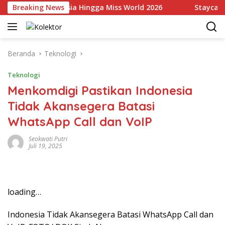
Langsung
kili Indonesia Hingga Miss World 2026
Breaking News
Staycation Me
ke
konten
Beranda
Teknologi
Teknologi
Menkomdigi Pastikan Indonesia
Tidak Akansegera Batasi
WhatsApp Call dan VoIP
Seokwati Putri
Juli 19, 2025
loading…
Indonesia Tidak Akansegera Batasi WhatsApp Call dan