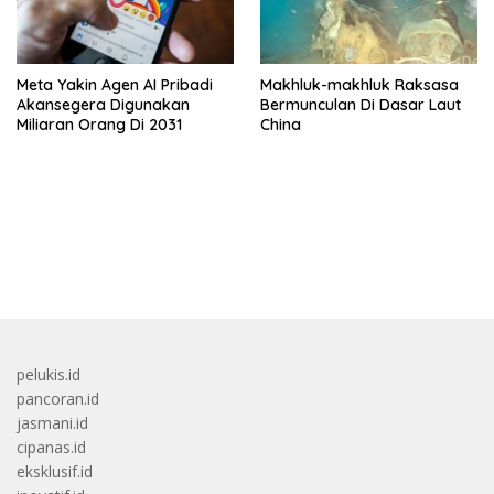
Meta Yakin Agen AI Pribadi
Makhluk-makhluk Raksasa
Akansegera Digunakan
Bermunculan Di Dasar Laut
Miliaran Orang Di 2031
China
bandar besar starlight princess1000 bagi bonus
pelukis.id
pancoran.id
jasmani.id
cipanas.id
eksklusif.id