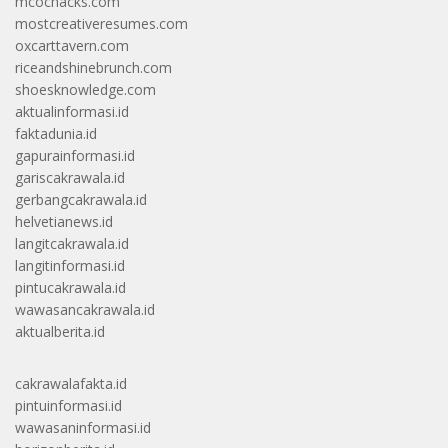
mcochacks.com
mostcreativeresumes.com
oxcarttavern.com
riceandshinebrunch.com
shoesknowledge.com
aktualinformasi.id
faktadunia.id
gapurainformasi.id
gariscakrawala.id
gerbangcakrawala.id
helvetianews.id
langitcakrawala.id
langitinformasi.id
pintucakrawala.id
wawasancakrawala.id
aktualberita.id
cakrawalafakta.id
pintuinformasi.id
wawasaninformasi.id