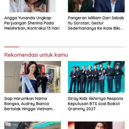
Angga Yunanda Ungkap
Pangeran William Dari Sebab
Perjuangan Shenina Pada
Itu Sorotan, Gestur
Melahirkan, Kontraksi 13 Hari
Sederhananya Ke Kate Bikin
Publik Terharu
Rekomendasi untuk kamu
Siap Harumkan Nama
Stray Kids Akhirnya Respons
Bangsa, Audrey Bianca
Keputusan BTS soal Boikot
Bertolak Hingga Vietnam
Grammy 2027
Wakili Indonesia Hingga Miss
World 2026