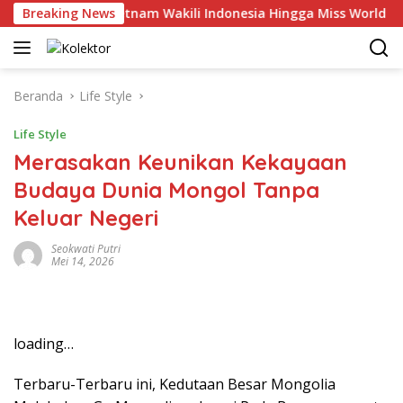
Langsung
 Hingga Vietnam Wakili Indonesia Hingga Miss World 2026
Breaking News
ke
konten
Beranda
Life Style
Life Style
Merasakan Keunikan Kekayaan
Budaya Dunia Mongol Tanpa
Keluar Negeri
Seokwati Putri
Mei 14, 2026
loading…
Terbaru-Terbaru ini, Kedutaan Besar Mongolia