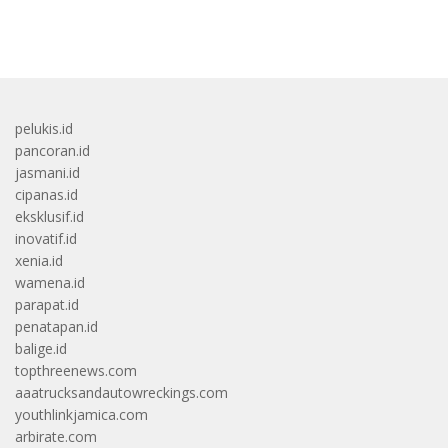
bandar besar starlight princess1000 bagi bonus
pelukis.id
pancoran.id
jasmani.id
cipanas.id
eksklusif.id
inovatif.id
xenia.id
wamena.id
parapat.id
penatapan.id
balige.id
topthreenews.com
aaatrucksandautowreckings.com
youthlinkjamica.com
arbirate.com