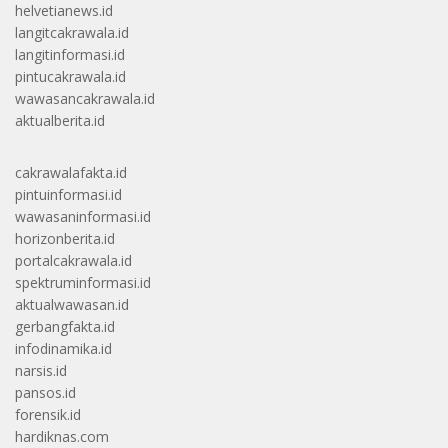
helvetianews.id
langitcakrawala.id
langitinformasi.id
pintucakrawala.id
wawasancakrawala.id
aktualberita.id
cakrawalafakta.id
pintuinformasi.id
wawasaninformasi.id
horizonberita.id
portalcakrawala.id
spektruminformasi.id
aktualwawasan.id
gerbangfakta.id
infodinamika.id
narsis.id
pansos.id
forensik.id
hardiknas.com