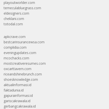
playoutworlder.com
temeculabluegrass.com
eldesigners.com
cheklani.com
totodal.com
apkcrave.com
bestcarinsurancewsa.com
complidia.com
eveningupdates.com
mcochacks.com
mostcreativeresumes.com
oxcarttavern.com
riceandshinebrunch.com
shoesknowledge.com
aktualinformasi.id
faktadunia.id
gapurainformasi.id
gariscakrawala.id
gerbangcakrawala.id