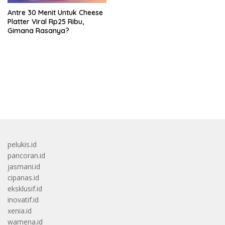
Antre 30 Menit Untuk Cheese
Platter Viral Rp25 Ribu,
Gimana Rasanya?
bandar besar starlight princess1000 bagi bonus
pelukis.id
pancoran.id
jasmani.id
cipanas.id
eksklusif.id
inovatif.id
xenia.id
wamena.id