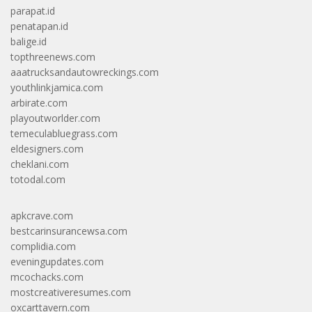
parapat.id
penatapan.id
balige.id
topthreenews.com
aaatrucksandautowreckings.com
youthlinkjamica.com
arbirate.com
playoutworlder.com
temeculabluegrass.com
eldesigners.com
cheklani.com
totodal.com
apkcrave.com
bestcarinsurancewsa.com
complidia.com
eveningupdates.com
mcochacks.com
mostcreativeresumes.com
oxcarttavern.com