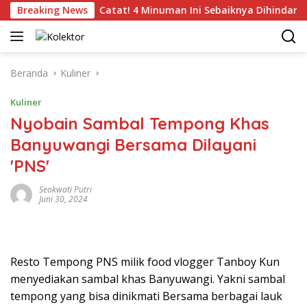
Langsung
 Lokasi
Breaking News
Catat! 4 Minuman Ini Sebaiknya Dihindari Pend
ke
konten
Beranda
Kuliner
Kuliner
Nyobain Sambal Tempong Khas
Banyuwangi Bersama Dilayani
'PNS'
Seokwati Putri
Juni 30, 2024
Resto Tempong PNS milik food vlogger Tanboy Kun
menyediakan sambal khas Banyuwangi. Yakni sambal
tempong yang bisa dinikmati Bersama berbagai lauk