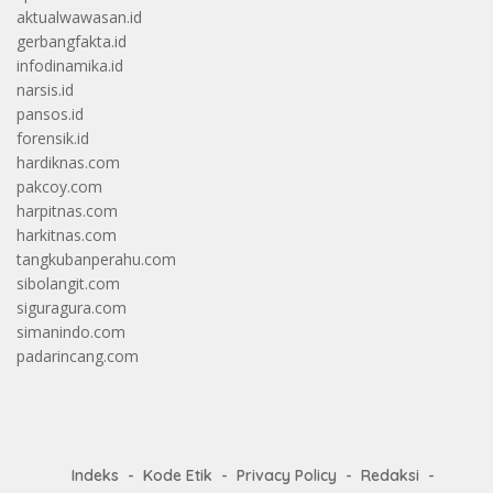
aktualwawasan.id
gerbangfakta.id
infodinamika.id
narsis.id
pansos.id
forensik.id
hardiknas.com
pakcoy.com
harpitnas.com
harkitnas.com
tangkubanperahu.com
sibolangit.com
siguragura.com
simanindo.com
padarincang.com
Indeks
Kode Etik
Privacy Policy
Redaksi