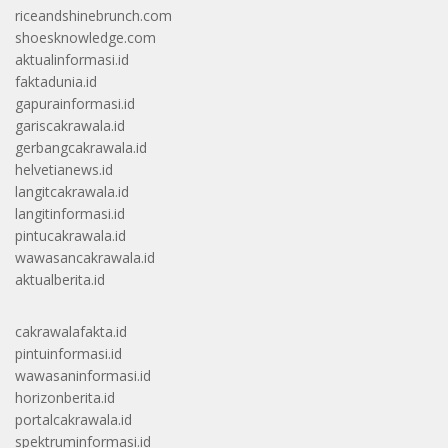
riceandshinebrunch.com
shoesknowledge.com
aktualinformasi.id
faktadunia.id
gapurainformasi.id
gariscakrawala.id
gerbangcakrawala.id
helvetianews.id
langitcakrawala.id
langitinformasi.id
pintucakrawala.id
wawasancakrawala.id
aktualberita.id
cakrawalafakta.id
pintuinformasi.id
wawasaninformasi.id
horizonberita.id
portalcakrawala.id
spektruminformasi.id