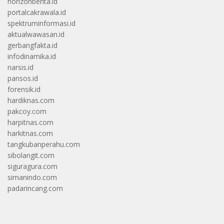
horizonberita.id
portalcakrawala.id
spektruminformasi.id
aktualwawasan.id
gerbangfakta.id
infodinamika.id
narsis.id
pansos.id
forensik.id
hardiknas.com
pakcoy.com
harpitnas.com
harkitnas.com
tangkubanperahu.com
sibolangit.com
siguragura.com
simanindo.com
padarincang.com