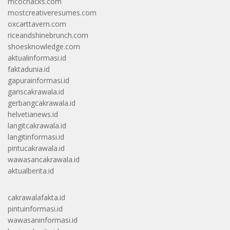
mcochacks.com
mostcreativeresumes.com
oxcarttavern.com
riceandshinebrunch.com
shoesknowledge.com
aktualinformasi.id
faktadunia.id
gapurainformasi.id
gariscakrawala.id
gerbangcakrawala.id
helvetianews.id
langitcakrawala.id
langitinformasi.id
pintucakrawala.id
wawasancakrawala.id
aktualberita.id
cakrawalafakta.id
pintuinformasi.id
wawasaninformasi.id