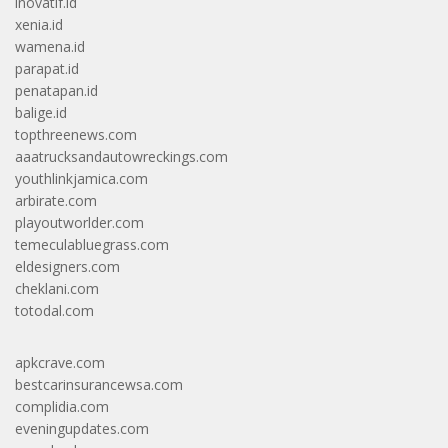
inovatif.id
xenia.id
wamena.id
parapat.id
penatapan.id
balige.id
topthreenews.com
aaatrucksandautowreckings.com
youthlinkjamica.com
arbirate.com
playoutworlder.com
temeculabluegrass.com
eldesigners.com
cheklani.com
totodal.com
apkcrave.com
bestcarinsurancewsa.com
complidia.com
eveningupdates.com