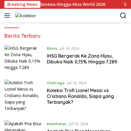
Langsung
etnam Wakili Indonesia Hingga Miss World 2026
Breaking News
Stayc
ke
konten
Kolektor
Berita Terbaru
Bisnis
Juli 16, 2024
IHSG Bergerak Ke Zona Hijau,
Dibuka Naik 0,15% Hingga 7.289
Olahraga
Juli 16, 2024
Koleksi Trofi Lionel Messi vs
Cristiano Ronaldo, Siapa yang
Terbanyak?
Kesehatan
Juli 16, 2024