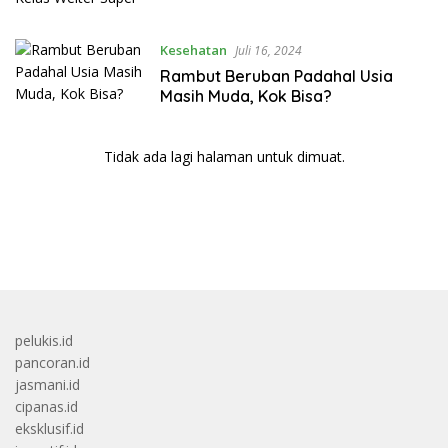
Kesehatan
Juli 16, 2024
Rambut Beruban Padahal Usia
Masih Muda, Kok Bisa?
Tidak ada lagi halaman untuk dimuat.
bandar besar starlight princess1000 bagi bonus
pelukis.id
pancoran.id
jasmani.id
cipanas.id
eksklusif.id