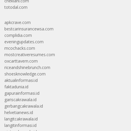
cheklani.com
totodal.com
apkcrave.com
bestcarinsurancewsa.com
complidia.com
eveningupdates.com
mcochacks.com
mostcreativeresumes.com
oxcarttavern.com
riceandshinebrunch.com
shoesknowledge.com
aktualinformasi.id
faktadunia.id
gapurainformasi.id
gariscakrawala.id
gerbangcakrawala.id
helvetianews.id
langitcakrawala.id
langitinformasi.id