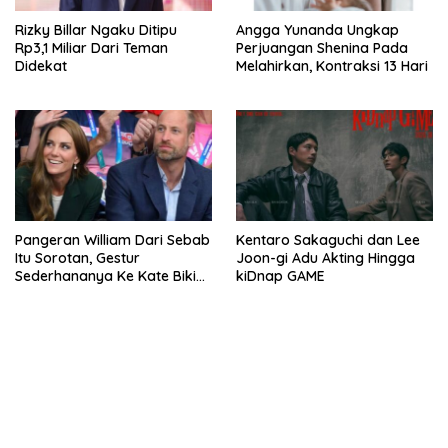
Rizky Billar Ngaku Ditipu
Angga Yunanda Ungkap
Rp3,1 Miliar Dari Teman
Perjuangan Shenina Pada
Didekat
Melahirkan, Kontraksi 13 Hari
Pangeran William Dari Sebab
Kentaro Sakaguchi dan Lee
Itu Sorotan, Gestur
Joon-gi Adu Akting Hingga
Sederhananya Ke Kate Bikin
kiDnap GAME
Publik Terharu
bandar besar starlight princess1000 bagi bonus