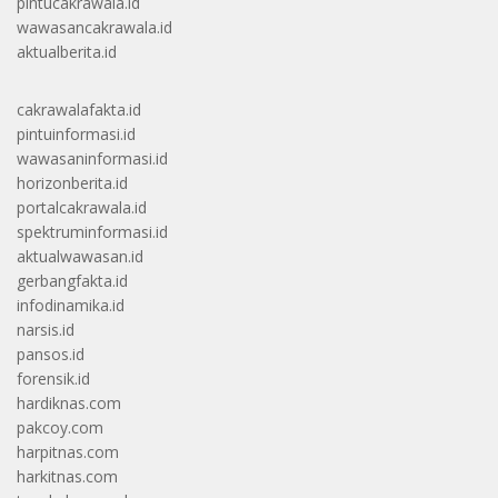
pintucakrawala.id
wawasancakrawala.id
aktualberita.id
cakrawalafakta.id
pintuinformasi.id
wawasaninformasi.id
horizonberita.id
portalcakrawala.id
spektruminformasi.id
aktualwawasan.id
gerbangfakta.id
infodinamika.id
narsis.id
pansos.id
forensik.id
hardiknas.com
pakcoy.com
harpitnas.com
harkitnas.com