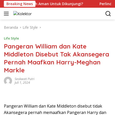
Langsung
ah Kamu Sudah Aman Untuk Dikunjungi?
Breaking News
Perlindungan 
ke
konten
Beranda
Life Style
Life Style
Pangeran William dan Kate
Middleton Disebut Tak Akansegera
Pernah Maafkan Harry-Meghan
Markle
Seokwati Putri
Juli 1, 2024
Pangeran William dan Kate Middleton disebut tidak
Akansegera pernah memaafkan Pangeran Harry dan