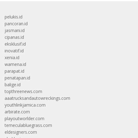
pelukis.id
pancoran.id
jasmani.id
cipanas.id
eksklusif.id
inovatif.id
xenia.id
wamena.id
parapat.id
penatapan.id
balige.id
topthreenews.com
aaatrucksandautowreckings.com
youthlinkjamica.com
arbirate.com
playoutworlder.com
temeculabluegrass.com
eldesigners.com