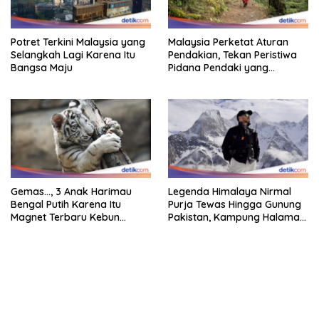
Potret Terkini Malaysia yang
Malaysia Perketat Aturan
Selangkah Lagi Karena Itu
Pendakian, Tekan Peristiwa
Bangsa Maju
Pidana Pendaki yang
Tersesat
Gemas…, 3 Anak Harimau
Legenda Himalaya Nirmal
Bengal Putih Karena Itu
Purja Tewas Hingga Gunung
Magnet Terbaru Kebun
Pakistan, Kampung Halaman
Binatang Malaysia
Berduka
bandar besar starlight princess1000 bagi bonus