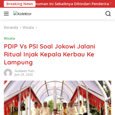
Langsung
atat! 4 Minuman Ini Sebaiknya Dihindari Penderita Tekanan Dar
Breaking News
ke
konten
Beranda
Wisata
Wisata
PDIP Vs PSI Soal Jokowi Jalani
Ritual Injak Kepala Kerbau Ke
Lampung
Seokwati Putri
Juni 29, 2026