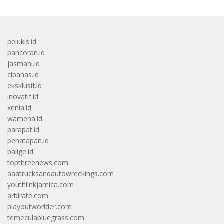
pelukis.id
pancoran.id
jasmani.id
cipanas.id
eksklusif.id
inovatif.id
xenia.id
wamena.id
parapat.id
penatapan.id
balige.id
topthreenews.com
aaatrucksandautowreckings.com
youthlinkjamica.com
arbirate.com
playoutworlder.com
temeculabluegrass.com