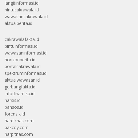
langitinformasi.id
pintucakrawala.id
wawasancakrawala.id
aktualberita.id
cakrawalafakta.id
pintuinformasi.id
wawasaninformasi.id
horizonberita.id
portalcakrawala.id
spektruminformasi.id
aktualwawasan.id
gerbangfakta.id
infodinamika.id
narsis.id
pansos.id
forensik.id
hardiknas.com
pakcoy.com
harpitnas.com