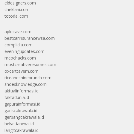
eldesigners.com
cheklani.com
totodal.com
apkcrave.com
bestcarinsurancewsa.com
complidia.com
eveningupdates.com
mcochacks.com
mostcreativeresumes.com
oxcarttavern.com
riceandshinebrunch.com
shoesknowledge.com
aktualinformasi.id
faktadunia.id
gapurainformasi.id
gariscakrawala.id
gerbangcakrawala.id
helvetianews.id
langitcakrawala.id