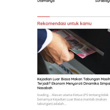
Utamanya
Surabay
Rekomendasi untuk kamu
Kejadian Luar Biasa Makan Tabungan Masi
Terjadi? Ekonom Menyoroti Dinamika Simp
Nasabah
loading… Alasan utama Ketua LPS tentang tidak
benarnya Kejadian Luar Biasa mantab (makan
tabungan) adalah…