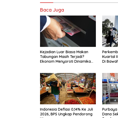
Baca Juga
Kejadian Luar Biasa Makan
Perkemb
Tabungan Masih Terjadi?
Kuartal 
Ekonom Menyoroti Dinamika
Di Bawah
Simpanan Nasabah
Bersama 
Indonesia Deflasi 0,14% Ke Juli
Purbaya
2026, BPS Ungkap Pendorong
Dana Se