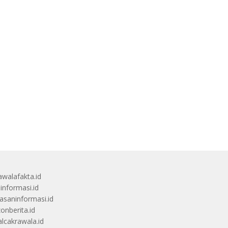
awalafakta.id
uinformasi.id
saninformasi.id
zonberita.id
alcakrawala.id