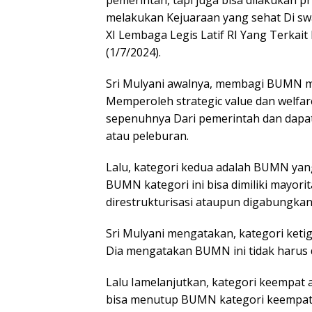
pemerintah, tapi juga bisa dilakukan p
melakukan Kejuaraan yang sehat Di swa
XI Lembaga Legis Latif RI Yang Terka
(1/7/2024).
Sri Mulyani awalnya, membagi BUMN m
Memperoleh strategic value dan welfare 
sepenuhnya Dari pemerintah dan dapat 
atau peleburan.
Lalu, kategori kedua adalah BUMN yan
BUMN kategori ini bisa dimiliki mayori
direstrukturisasi ataupun digabungkan 
Sri Mulyani mengatakan, kategori ket
Dia mengatakan BUMN ini tidak harus d
Lalu Iamelanjutkan, kategori keempat
bisa menutup BUMN kategori keempat in