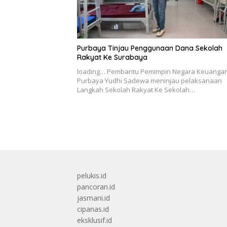
Purbaya Tinjau Penggunaan Dana Sekolah
Rakyat Ke Surabaya
loading… Pembantu Pemimpin Negara Keuanga
Purbaya Yudhi Sadewa meninjau pelaksanaan
Langkah Sekolah Rakyat Ke Sekolah…
pelukis.id
pancoran.id
jasmani.id
cipanas.id
eksklusif.id