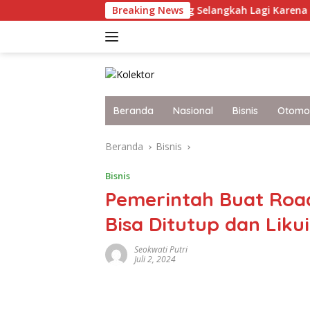
Langsung
et Terkini Malaysia yang Selangkah Lagi Karena Itu Bangsa Maj
Breaking News
ke
konten
Beranda
Nasional
Bisnis
Otomot
Beranda
Bisnis
Bisnis
Pemerintah Buat Road
Bisa Ditutup dan Likui
Seokwati Putri
Juli 2, 2024