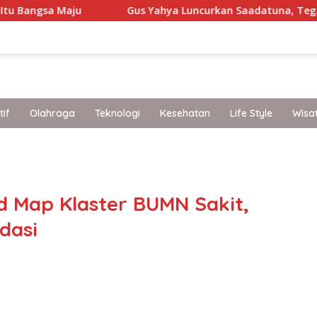
u
Gus Yahya Luncurkan Saadatuna, Tegaskan 5 Prinsi
if
Olahraga
Teknologi
Kesehatan
Life Style
Wisa
band
 Map Klaster BUMN Sakit,
dasi