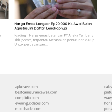
Harga Emas Longsor Rp20.000 Ke Awal Bulan
Agustus, Ini Daftar Lengkapnya
n
loading… Harga emas batangan PT Aneka Tambang
Tbk (Antam) terpantau Merasakan penurunan cukup
Untuk perdagangan…
apkcrave.com
cakr
bestcarinsurancewsa.com
pint
complidia.com
wawa
eveningupdates.com
hori
mcochacks.com
port