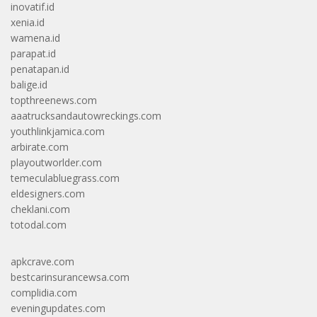
inovatif.id
xenia.id
wamena.id
parapat.id
penatapan.id
balige.id
topthreenews.com
aaatrucksandautowreckings.com
youthlinkjamica.com
arbirate.com
playoutworlder.com
temeculabluegrass.com
eldesigners.com
cheklani.com
totodal.com
apkcrave.com
bestcarinsurancewsa.com
complidia.com
eveningupdates.com