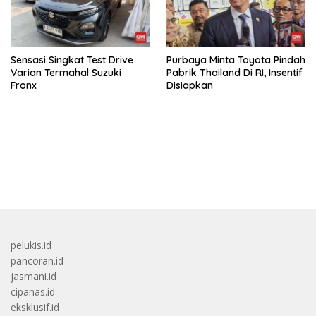
Sensasi Singkat Test Drive
Purbaya Minta Toyota Pindah
Varian Termahal Suzuki
Pabrik Thailand Di RI, Insentif
Fronx
Disiapkan
bandar besar starlight princess1000 bagi bonus
pelukis.id
pancoran.id
jasmani.id
cipanas.id
eksklusif.id