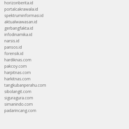
horizonberita.id
portalcakrawala.id
spektruminformasi.id
aktualwawasan.id
gerbangfakta.id
infodinamika.id
narsis.id
pansos.id
forensik.id
hardiknas.com
pakcoy.com
harpitnas.com
harkitnas.com
tangkubanperahu.com
sibolangit.com
siguragura.com
simanindo.com
padarincang.com