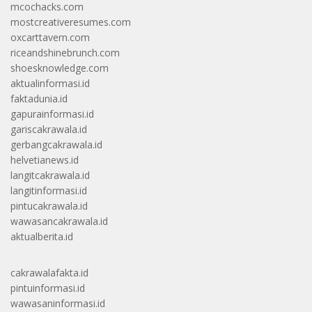
mcochacks.com
mostcreativeresumes.com
oxcarttavern.com
riceandshinebrunch.com
shoesknowledge.com
aktualinformasi.id
faktadunia.id
gapurainformasi.id
gariscakrawala.id
gerbangcakrawala.id
helvetianews.id
langitcakrawala.id
langitinformasi.id
pintucakrawala.id
wawasancakrawala.id
aktualberita.id
cakrawalafakta.id
pintuinformasi.id
wawasaninformasi.id