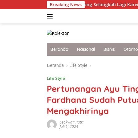
Langsung
ret Terkini Malaysia yang Selangkah Lagi Karena Itu Bangsa M
Breaking News
ke
konten
Beranda
Nasional
Bisnis
Otomot
Beranda
Life Style
Life Style
Pertunangan Ayu Ti
Fardhana Sudah Putus
Mengakhirinya
Seokwati Putri
Juli 1, 2024