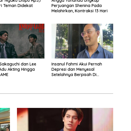
lar Ngaku Ditipu Rp3,1
Angga Yunanda Ungkap
ari Teman Didekat
Perjuangan Shenina Pada
Melahirkan, Kontraksi 13 Hari
Sakaguchi dan Lee
Insanul Fahmi Akui Pernah
Adu Akting Hingga
Depresi dan Menyesal
GAME
Setelahnya Berpisah Di
Wardatina Mawa