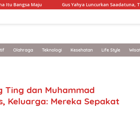
aju
Gus Yahya Luncurkan Saadatuna, Tegaskan 5 Prin
if
Olahraga
Teknologi
Kesehatan
Life Style
Wisa
band
ng Ting dan Muhammad
, Keluarga: Mereka Sepakat