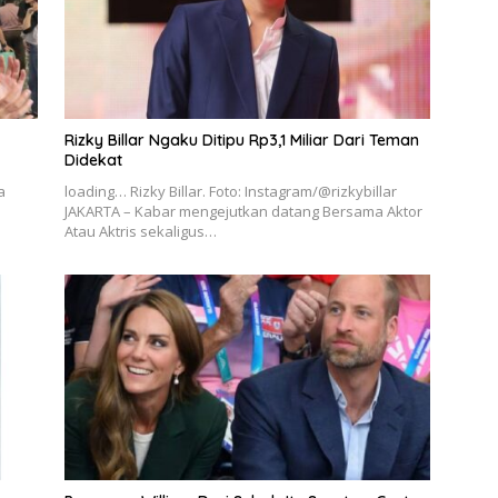
Rizky Billar Ngaku Ditipu Rp3,1 Miliar Dari Teman
Didekat
a
loading… Rizky Billar. Foto: Instagram/@rizkybillar
JAKARTA – Kabar mengejutkan datang Bersama Aktor
Atau Aktris sekaligus…