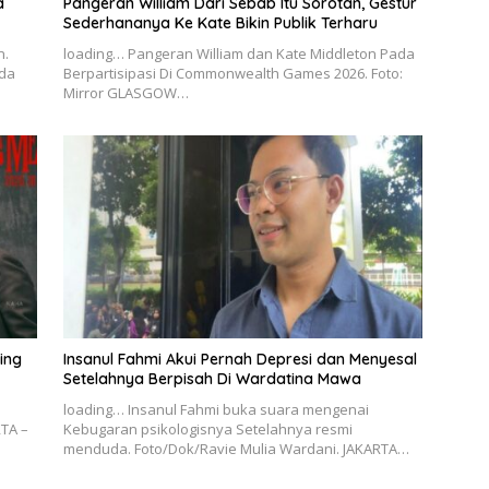
a
Pangeran William Dari Sebab Itu Sorotan, Gestur
Sederhananya Ke Kate Bikin Publik Terharu
n.
loading… Pangeran William dan Kate Middleton Pada
nda
Berpartisipasi Di Commonwealth Games 2026. Foto:
Mirror GLASGOW…
ing
Insanul Fahmi Akui Pernah Depresi dan Menyesal
Setelahnya Berpisah Di Wardatina Mawa
u
loading… Insanul Fahmi buka suara mengenai
RTA –
Kebugaran psikologisnya Setelahnya resmi
menduda. Foto/Dok/Ravie Mulia Wardani. JAKARTA…