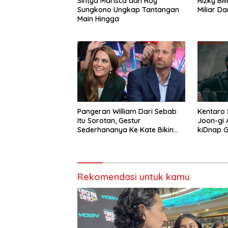
Sintya Marisca dan Roy
Rizky Bil
Sungkono Ungkap Tantangan
Miliar D
Main Hingga
Pangeran William Dari Sebab
Kentaro 
Itu Sorotan, Gestur
Joon-gi 
Sederhananya Ke Kate Bikin
kiDnap 
Publik Terharu
Rekomendasi untuk kamu