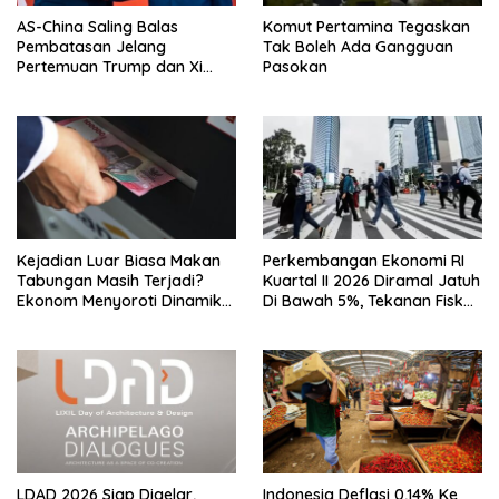
AS-China Saling Balas
Komut Pertamina Tegaskan
Pembatasan Jelang
Tak Boleh Ada Gangguan
Pertemuan Trump dan Xi
Pasokan
Jinping
Kejadian Luar Biasa Makan
Perkembangan Ekonomi RI
Tabungan Masih Terjadi?
Kuartal II 2026 Diramal Jatuh
Ekonom Menyoroti Dinamika
Di Bawah 5%, Tekanan Fiskal
Simpanan Nasabah
Bersama Sebab Itu Sorotan
LDAD 2026 Siap Digelar,
Indonesia Deflasi 0,14% Ke