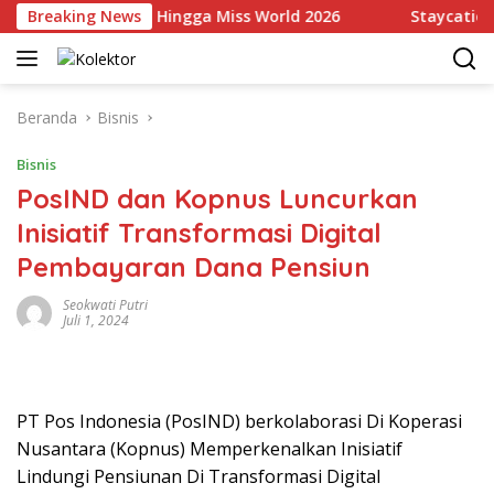
Langsung
i Indonesia Hingga Miss World 2026
Breaking News
Staycation Mewah
ke
konten
Beranda
Bisnis
Bisnis
PosIND dan Kopnus Luncurkan
Inisiatif Transformasi Digital
Pembayaran Dana Pensiun
Seokwati Putri
Juli 1, 2024
PT Pos Indonesia (PosIND) berkolaborasi Di Koperasi
Nusantara (Kopnus) Memperkenalkan Inisiatif
Lindungi Pensiunan Di Transformasi Digital