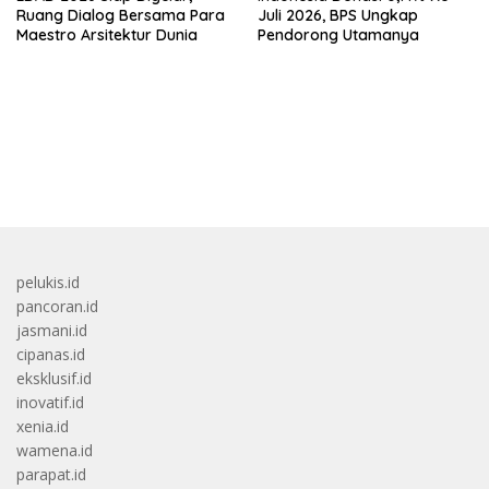
Ruang Dialog Bersama Para
Juli 2026, BPS Ungkap
Maestro Arsitektur Dunia
Pendorong Utamanya
bandar besar starlight princess1000 bagi bonus
pelukis.id
pancoran.id
jasmani.id
cipanas.id
eksklusif.id
inovatif.id
xenia.id
wamena.id
parapat.id