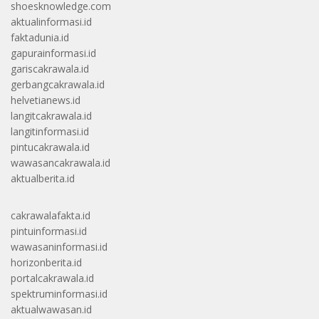
shoesknowledge.com
aktualinformasi.id
faktadunia.id
gapurainformasi.id
gariscakrawala.id
gerbangcakrawala.id
helvetianews.id
langitcakrawala.id
langitinformasi.id
pintucakrawala.id
wawasancakrawala.id
aktualberita.id
cakrawalafakta.id
pintuinformasi.id
wawasaninformasi.id
horizonberita.id
portalcakrawala.id
spektruminformasi.id
aktualwawasan.id