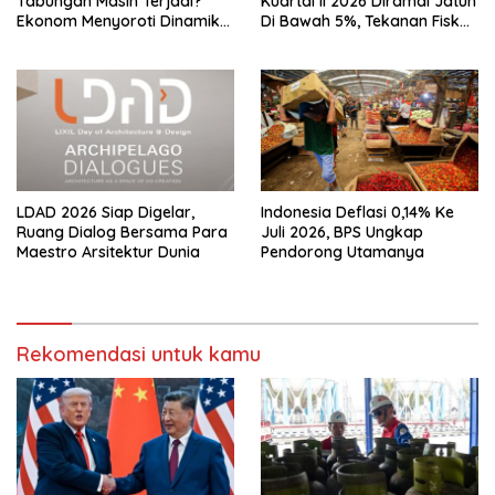
Tabungan Masih Terjadi?
Kuartal II 2026 Diramal Jatuh
Ekonom Menyoroti Dinamika
Di Bawah 5%, Tekanan Fiskal
Simpanan Nasabah
Bersama Sebab Itu Sorotan
LDAD 2026 Siap Digelar,
Indonesia Deflasi 0,14% Ke
Ruang Dialog Bersama Para
Juli 2026, BPS Ungkap
Maestro Arsitektur Dunia
Pendorong Utamanya
Rekomendasi untuk kamu