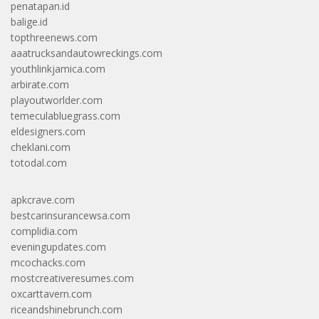
penatapan.id
balige.id
topthreenews.com
aaatrucksandautowreckings.com
youthlinkjamica.com
arbirate.com
playoutworlder.com
temeculabluegrass.com
eldesigners.com
cheklani.com
totodal.com
apkcrave.com
bestcarinsurancewsa.com
complidia.com
eveningupdates.com
mcochacks.com
mostcreativeresumes.com
oxcarttavern.com
riceandshinebrunch.com