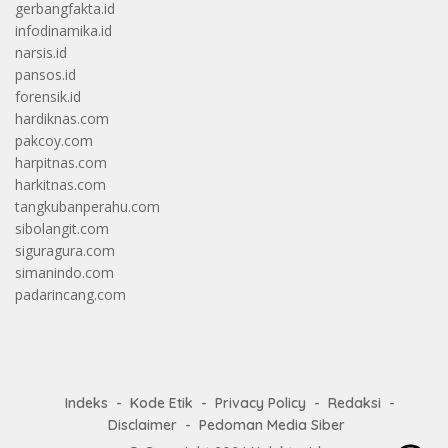
gerbangfakta.id
infodinamika.id
narsis.id
pansos.id
forensik.id
hardiknas.com
pakcoy.com
harpitnas.com
harkitnas.com
tangkubanperahu.com
sibolangit.com
siguragura.com
simanindo.com
padarincang.com
Indeks
Kode Etik
Privacy Policy
Redaksi
Disclaimer
Pedoman Media Siber