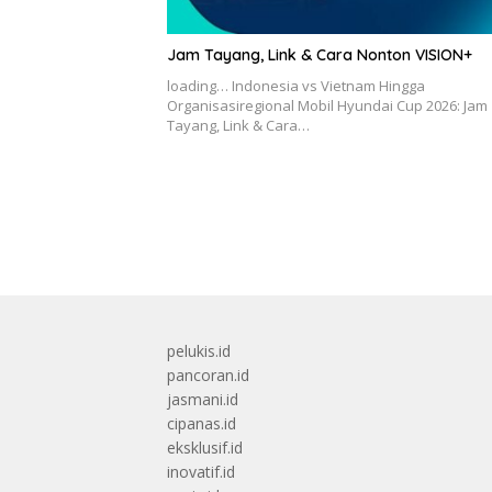
Jam Tayang, Link & Cara Nonton VISION+
loading… Indonesia vs Vietnam Hingga
Organisasiregional Mobil Hyundai Cup 2026: Jam
Tayang, Link & Cara…
pelukis.id
pancoran.id
jasmani.id
cipanas.id
eksklusif.id
inovatif.id