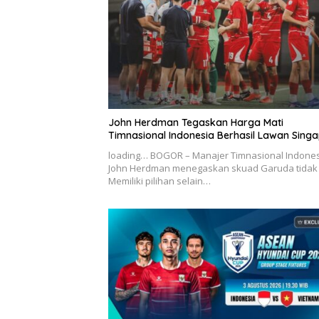
John Herdman Tegaskan Harga Mati
Timnasional Indonesia Berhasil Lawan Sing
loading… BOGOR – Manajer Timnasional Indone
John Herdman menegaskan skuad Garuda tidak
Memiliki pilihan selain…