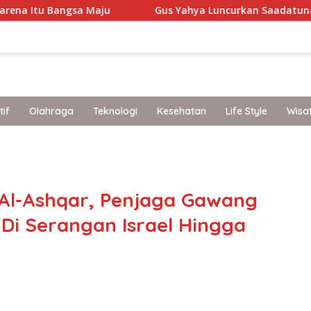
sa Maju
Gus Yahya Luncurkan Saadatuna, Tegaskan 5 
if
Olahraga
Teknologi
Kesehatan
Life Style
Wisa
band
 Al-Ashqar, Penjaga Gawang
 Di Serangan Israel Hingga