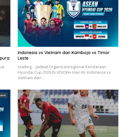
Indonesia vs Vietnam dan Kamboja vs Timor
apura
Leste
sia
loading… Jadwal Organisasiregional Kendaraan
Hyundai Cup 2026 Di VISION+ Hari Ini: Indonesia vs
Vietnam dan…