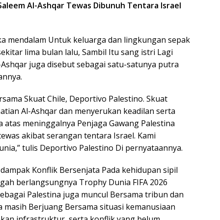
Saleem Al-Ashqar Tewas Dibunuh Tentara Israel
ka mendalam Untuk keluarga dan lingkungan sepak
kitar lima bulan lalu, Sambil Itu sang istri Lagi
shqar juga disebut sebagai satu-satunya putra
annya.
ama Skuat Chile, Deportivo Palestino. Skuat
tian Al-Ashqar dan menyerukan keadilan serta
a atas meninggalnya Penjaga Gawang Palestina
tewas akibat serangan tentara Israel. Kami
a,” tulis Deportivo Palestino Di pernyataannya.
dampak Konflik Bersenjata Pada kehidupan sipil
ngah berlangsungnya Trophy Dunia FIFA 2026
ebagai Palestina juga muncul Bersama tribun dan
a masih Berjuang Bersama situasi kemanusiaan
an infrastruktur, serta konflik yang belum