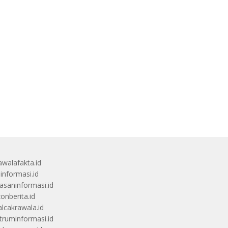
awalafakta.id
uinformasi.id
saninformasi.id
zonberita.id
alcakrawala.id
truminformasi.id