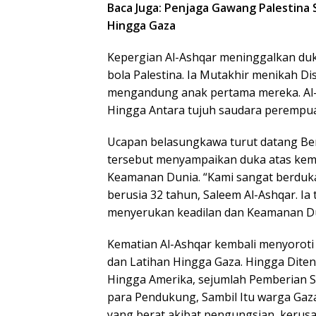
Baca Juga: Penjaga Gawang Palestina 
Hingga Gaza
Kepergian Al-Ashqar meninggalkan du
bola Palestina. Ia Mutakhir menikah Dise
mengandung anak pertama mereka. Al-A
Hingga Antara tujuh saudara perempu
Ucapan belasungkawa turut datang Bers
tersebut menyampaikan duka atas kema
Keamanan Dunia. “Kami sangat berduk
berusia 32 tahun, Saleem Al-Ashqar. Ia 
menyerukan keadilan dan Keamanan Duni
Kematian Al-Ashqar kembali menyoroti 
dan Latihan Hingga Gaza. Hingga Dite
Hingga Amerika, sejumlah Pemberian S
para Pendukung, Sambil Itu warga Gaz
yang berat akibat pengungsian, kerusak