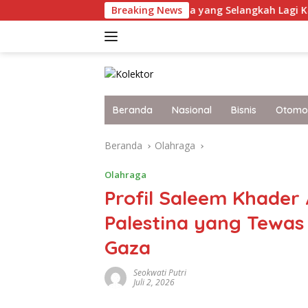
Langsung
Potret Terkini Malaysia yang Selangkah Lagi Karena Itu Bang
Breaking News
ke
konten
Beranda
Nasional
Bisnis
Otomot
Beranda
Olahraga
Olahraga
Profil Saleem Khader
Palestina yang Tewas
Gaza
Seokwati Putri
Juli 2, 2026