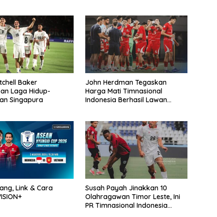
tchell Baker
John Herdman Tegaskan
an Laga Hidup-
Harga Mati Timnasional
an Singapura
Indonesia Berhasil Lawan
Singapura
ng, Link & Cara
Susah Payah Jinakkan 10
ISION+
Olahragawan Timor Leste, Ini
PR Timnasional Indonesia
Jelang Hadapi Vietnam