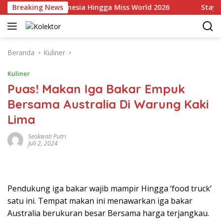
Langsung
m Wakili Indonesia Hingga Miss World 2026
Breaking News
Staycatio
ke
konten
Beranda
Kuliner
Kuliner
Puas! Makan Iga Bakar Empuk
Bersama Australia Di Warung Kaki
Lima
Seokwati Putri
Juli 2, 2024
Pendukung iga bakar wajib mampir Hingga ‘food truck’
satu ini. Tempat makan ini menawarkan iga bakar
Australia berukuran besar Bersama harga terjangkau.