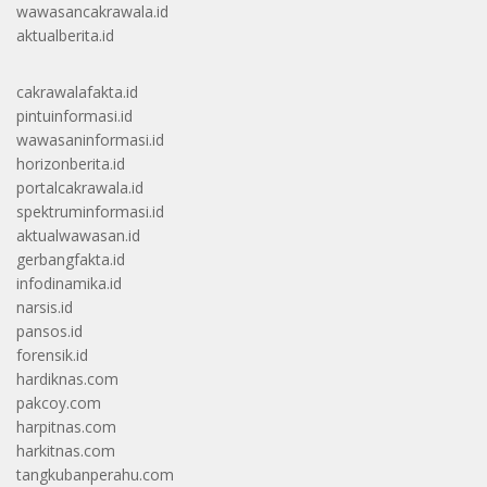
wawasancakrawala.id
aktualberita.id
cakrawalafakta.id
pintuinformasi.id
wawasaninformasi.id
horizonberita.id
portalcakrawala.id
spektruminformasi.id
aktualwawasan.id
gerbangfakta.id
infodinamika.id
narsis.id
pansos.id
forensik.id
hardiknas.com
pakcoy.com
harpitnas.com
harkitnas.com
tangkubanperahu.com