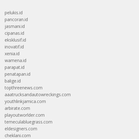
pelukis.id
pancoran.id
jasmani.id
cipanas.id
eksklusif.id
inovatif.id
xenia.id
wamena.id
parapat.id
penatapan.id
balige.id
topthreenews.com
aaatrucksandautowreckings.com
youthlinkjamica.com
arbirate.com
playoutworlder.com
temeculabluegrass.com
eldesigners.com
cheklani.com