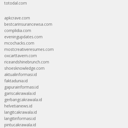
totodal.com
apkcrave.com
bestcarinsurancewsa.com
complidia.com
eveningupdates.com
mcochacks.com
mostcreativeresumes.com
oxcarttavern.com
riceandshinebrunch.com
shoesknowledge.com
aktualinformasi.id
faktadunia.id
gapurainformasi.id
gariscakrawala.id
gerbangcakrawala.id
helvetianews.id
langitcakrawala.id
langitinformasi.id
pintucakrawala.id