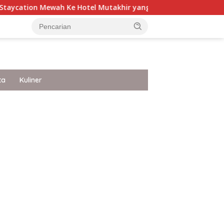
e Hotel Mutakhir yang Punya White Sandy Beach Ke Jakarta
ta
Kuliner
ar besar starlight princess1000 bagi bonus