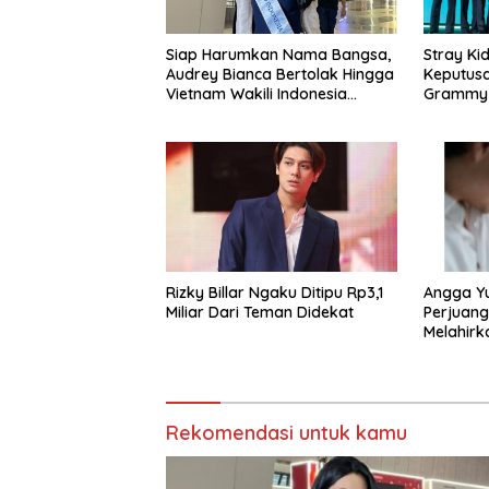
Siap Harumkan Nama Bangsa,
Stray Ki
Audrey Bianca Bertolak Hingga
Keputusa
Vietnam Wakili Indonesia
Grammy
Hingga Miss World 2026
Rizky Billar Ngaku Ditipu Rp3,1
Angga Y
Miliar Dari Teman Didekat
Perjuang
Melahirka
Rekomendasi untuk kamu