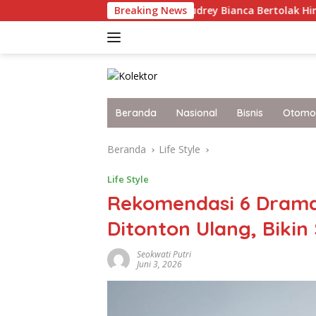
Langsung
n Nama Bangsa, Audrey Bianca Bertolak Hingga Vietnam Wakili
Breaking News
ke
konten
Beranda
Nasional
Bisnis
Otomot
Beranda
Life Style
Life Style
Rekomendasi 6 Drama 
Ditonton Ulang, Biki
Seokwati Putri
Juni 3, 2026