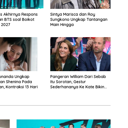
ds Akhirnya Respons
Sintya Marisca dan Roy
n BTS soal Boikot
Sungkono Ungkap Tantangan
 2027
Main Hingga
unanda Ungkap
Pangeran William Dari Sebab
an Shenina Pada
Itu Sorotan, Gestur
n, Kontraksi 13 Hari
Sederhananya Ke Kate Bikin
Publik Terharu