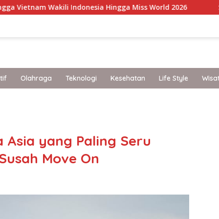
 Indonesia Hingga Miss World 2026
Staycation Mewah K
if
Olahraga
Teknologi
Kesehatan
Life Style
Wisa
band
Asia yang Paling Seru
n Susah Move On