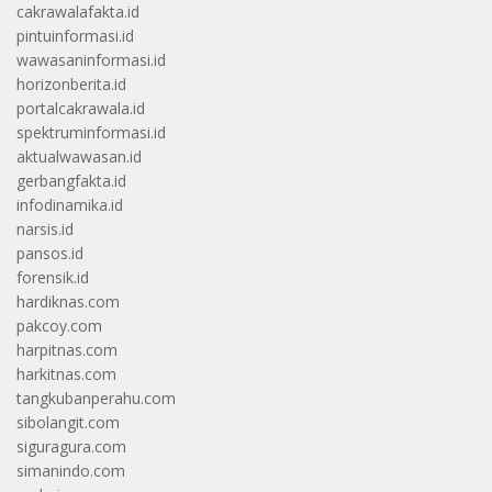
cakrawalafakta.id
pintuinformasi.id
wawasaninformasi.id
horizonberita.id
portalcakrawala.id
spektruminformasi.id
aktualwawasan.id
gerbangfakta.id
infodinamika.id
narsis.id
pansos.id
forensik.id
hardiknas.com
pakcoy.com
harpitnas.com
harkitnas.com
tangkubanperahu.com
sibolangit.com
siguragura.com
simanindo.com