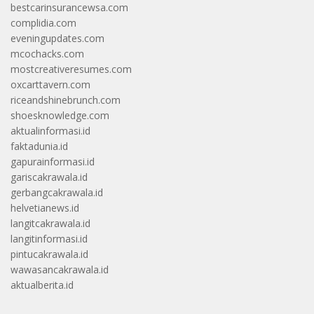
bestcarinsurancewsa.com
complidia.com
eveningupdates.com
mcochacks.com
mostcreativeresumes.com
oxcarttavern.com
riceandshinebrunch.com
shoesknowledge.com
aktualinformasi.id
faktadunia.id
gapurainformasi.id
gariscakrawala.id
gerbangcakrawala.id
helvetianews.id
langitcakrawala.id
langitinformasi.id
pintucakrawala.id
wawasancakrawala.id
aktualberita.id