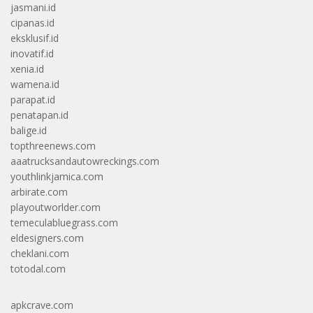
jasmani.id
cipanas.id
eksklusif.id
inovatif.id
xenia.id
wamena.id
parapat.id
penatapan.id
balige.id
topthreenews.com
aaatrucksandautowreckings.com
youthlinkjamica.com
arbirate.com
playoutworlder.com
temeculabluegrass.com
eldesigners.com
cheklani.com
totodal.com
apkcrave.com