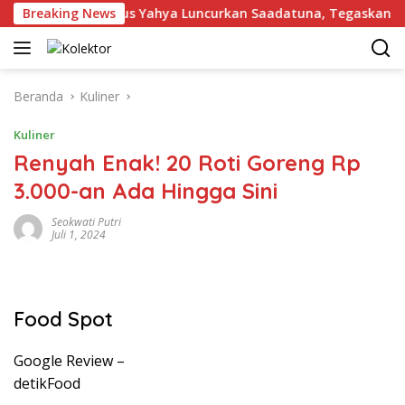
Langsung
Maju
Breaking News
Gus Yahya Luncurkan Saadatuna, Tegaskan 5 Pri
ke
konten
Beranda
Kuliner
Kuliner
Renyah Enak! 20 Roti Goreng Rp
3.000-an Ada Hingga Sini
Seokwati Putri
Juli 1, 2024
Food Spot
Google Review –
detikFood