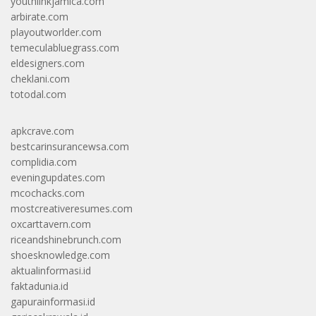
youthlinkjamica.com
arbirate.com
playoutworlder.com
temeculabluegrass.com
eldesigners.com
cheklani.com
totodal.com
apkcrave.com
bestcarinsurancewsa.com
complidia.com
eveningupdates.com
mcochacks.com
mostcreativeresumes.com
oxcarttavern.com
riceandshinebrunch.com
shoesknowledge.com
aktualinformasi.id
faktadunia.id
gapurainformasi.id