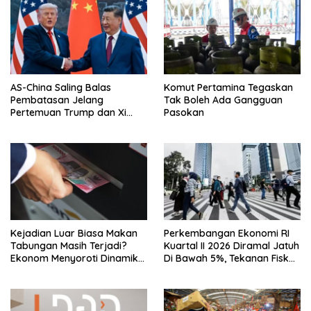
AS-China Saling Balas
Komut Pertamina Tegaskan
Pembatasan Jelang
Tak Boleh Ada Gangguan
Pertemuan Trump dan Xi
Pasokan
Jinping
Kejadian Luar Biasa Makan
Perkembangan Ekonomi RI
Tabungan Masih Terjadi?
Kuartal II 2026 Diramal Jatuh
Ekonom Menyoroti Dinamika
Di Bawah 5%, Tekanan Fiskal
Simpanan Nasabah
Bersama Sebab Itu Sorotan