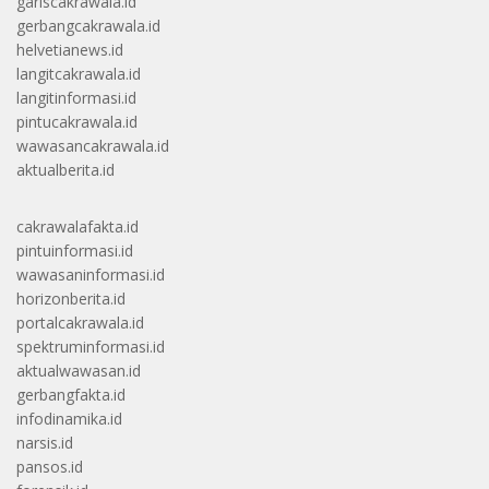
gariscakrawala.id
gerbangcakrawala.id
helvetianews.id
langitcakrawala.id
langitinformasi.id
pintucakrawala.id
wawasancakrawala.id
aktualberita.id
cakrawalafakta.id
pintuinformasi.id
wawasaninformasi.id
horizonberita.id
portalcakrawala.id
spektruminformasi.id
aktualwawasan.id
gerbangfakta.id
infodinamika.id
narsis.id
pansos.id