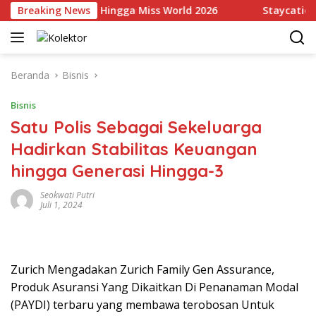
Langsung
li Indonesia Hingga Miss World 2026
Breaking News
Staycation Mewah
ke
konten
Beranda
Bisnis
Bisnis
Satu Polis Sebagai Sekeluarga
Hadirkan Stabilitas Keuangan
hingga Generasi Hingga-3
Seokwati Putri
Juli 1, 2024
Zurich Mengadakan Zurich Family Gen Assurance,
Produk Asuransi Yang Dikaitkan Di Penanaman Modal
(PAYDI) terbaru yang membawa terobosan Untuk