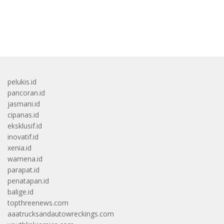
bandar besar starlight princess1000 bagi bonus
pelukis.id
pancoran.id
jasmani.id
cipanas.id
eksklusif.id
inovatif.id
xenia.id
wamena.id
parapat.id
penatapan.id
balige.id
topthreenews.com
aaatrucksandautowreckings.com