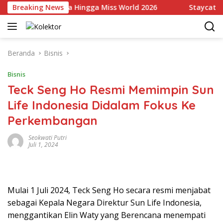
Langsung
ili Indonesia Hingga Miss World 2026
Breaking News
Staycation Mewa
ke
konten
Beranda
Bisnis
Bisnis
Teck Seng Ho Resmi Memimpin Sun
Life Indonesia Didalam Fokus Ke
Perkembangan
Seokwati Putri
Juli 1, 2024
Mulai 1 Juli 2024, Teck Seng Ho secara resmi menjabat
sebagai Kepala Negara Direktur Sun Life Indonesia,
menggantikan Elin Waty yang Berencana menempati