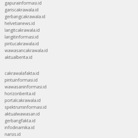
gapurainformasi.id
gariscakrawala.id
gerbangcakrawala.id
helvetianews.id
langitcakrawala.id
langitinformasi.id
pintucakrawala.id
wawasancakrawala.id
aktualberita.id
cakrawalafakta.id
pintuinformasi.id
wawasaninformasi.id
horizonberita.id
portalcakrawala.id
spektruminformasi.id
aktualwawasan.id
gerbangfakta.id
infodinamika.id
narsis.id