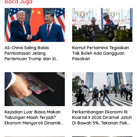
Baca Juga
AS-China Saling Balas
Komut Pertamina Tegaskan
Pembatasan Jelang
Tak Boleh Ada Gangguan
Pertemuan Trump dan Xi
Pasokan
Jinping
Kejadian Luar Biasa Makan
Perkembangan Ekonomi RI
Tabungan Masih Terjadi?
Kuartal II 2026 Diramal Jatuh
Ekonom Menyoroti Dinamika
Di Bawah 5%, Tekanan Fiskal
Simpanan Nasabah
Bersama Sebab Itu Sorotan