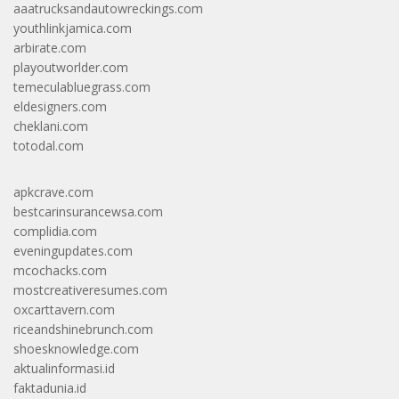
aaatrucksandautowreckings.com
youthlinkjamica.com
arbirate.com
playoutworlder.com
temeculabluegrass.com
eldesigners.com
cheklani.com
totodal.com
apkcrave.com
bestcarinsurancewsa.com
complidia.com
eveningupdates.com
mcochacks.com
mostcreativeresumes.com
oxcarttavern.com
riceandshinebrunch.com
shoesknowledge.com
aktualinformasi.id
faktadunia.id