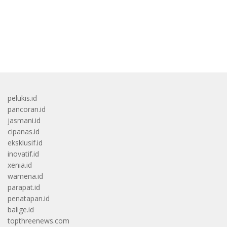
bandar besar starlight princess1000 bagi bonus
pelukis.id
pancoran.id
jasmani.id
cipanas.id
eksklusif.id
inovatif.id
xenia.id
wamena.id
parapat.id
penatapan.id
balige.id
topthreenews.com