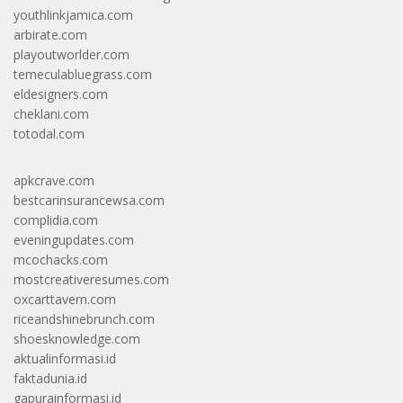
youthlinkjamica.com
arbirate.com
playoutworlder.com
temeculabluegrass.com
eldesigners.com
cheklani.com
totodal.com
apkcrave.com
bestcarinsurancewsa.com
complidia.com
eveningupdates.com
mcochacks.com
mostcreativeresumes.com
oxcarttavern.com
riceandshinebrunch.com
shoesknowledge.com
aktualinformasi.id
faktadunia.id
gapurainformasi.id