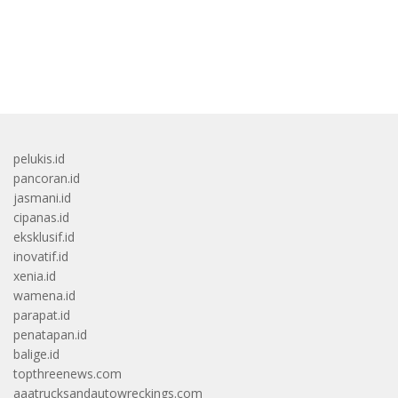
bandar besar starlight princess1000 bagi bonus
pelukis.id
pancoran.id
jasmani.id
cipanas.id
eksklusif.id
inovatif.id
xenia.id
wamena.id
parapat.id
penatapan.id
balige.id
topthreenews.com
aaatrucksandautowreckings.com