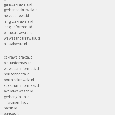
gariscakrawala.id
gerbangcakrawala.id
helvetianews.id
langitcakrawala.id
langitinformasi.id
pintucakrawala.id
wawasancakrawala.id
aktualberita.id
cakrawalafakta.id
pintuinformasi.id
wawasaninformasi.id
horizonberita.id
portalcakrawala.id
spektruminformasi.id
aktualwawasan.id
gerbangfakta.id
infodinamika.id
narsis.id
pansos.id