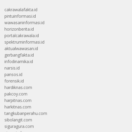
cakrawalafakta.id
pintuinformasi.id
wawasaninformasi.id
horizonberita.id
portalcakrawala.id
spektruminformasi.id
aktualwawasan.id
gerbangfakta.id
infodinamika.id
narsis.id
pansos.id
forensik.id
hardiknas.com
pakcoy.com
harpitnas.com
harkitnas.com
tangkubanperahu.com
sibolangit.com
siguragura.com