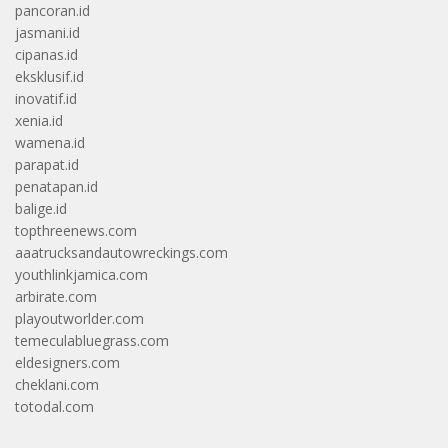
pancoran.id
jasmani.id
cipanas.id
eksklusif.id
inovatif.id
xenia.id
wamena.id
parapat.id
penatapan.id
balige.id
topthreenews.com
aaatrucksandautowreckings.com
youthlinkjamica.com
arbirate.com
playoutworlder.com
temeculabluegrass.com
eldesigners.com
cheklani.com
totodal.com