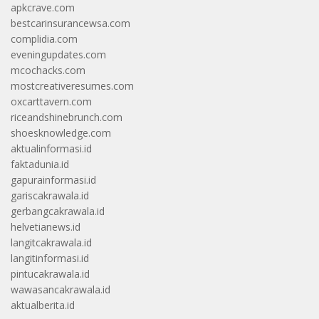
apkcrave.com
bestcarinsurancewsa.com
complidia.com
eveningupdates.com
mcochacks.com
mostcreativeresumes.com
oxcarttavern.com
riceandshinebrunch.com
shoesknowledge.com
aktualinformasi.id
faktadunia.id
gapurainformasi.id
gariscakrawala.id
gerbangcakrawala.id
helvetianews.id
langitcakrawala.id
langitinformasi.id
pintucakrawala.id
wawasancakrawala.id
aktualberita.id