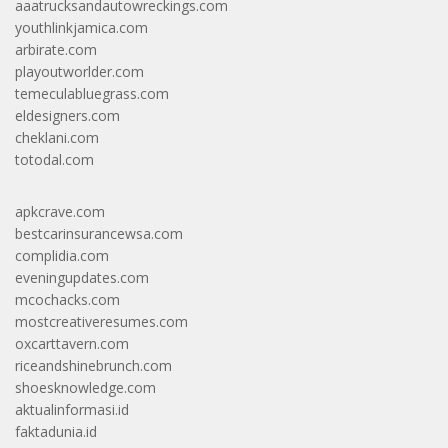
aaatrucksandautowreckings.com
youthlinkjamica.com
arbirate.com
playoutworlder.com
temeculabluegrass.com
eldesigners.com
cheklani.com
totodal.com
apkcrave.com
bestcarinsurancewsa.com
complidia.com
eveningupdates.com
mcochacks.com
mostcreativeresumes.com
oxcarttavern.com
riceandshinebrunch.com
shoesknowledge.com
aktualinformasi.id
faktadunia.id