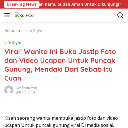
Langsung
yanmar, Apakah Kamu Sudah Aman Untuk Dikunjungi?
Breaking News
ke
konten
Beranda
Life Style
Life Style
Viral! Wanita Ini Buka Jastip Foto
dan Video Ucapan Untuk Puncak
Gunung, Mendaki Dari Sebab Itu
Cuan
Seokwati Putri
Juli 10, 2024
Kisah seorang wanita membuka jastip foto dan video
ucapan Untuk puncak gunung viral Di media sosial.