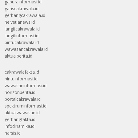
gapurainformasi.id
gariscakrawala.id
gerbangcakrawala.id
helvetianews.id
langitcakrawala.id
langitinformasi.id
pintucakrawala.id
wawasancakrawala.id
aktualberita.id
cakrawalafakta.id
pintuinformasi.id
wawasaninformasi.id
horizonberita.id
portalcakrawala.id
spektruminformasi.id
aktualwawasan.id
gerbangfakta.id
infodinamika.id
narsis.id