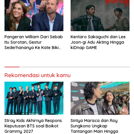
Pangeran William Dari Sebab
Kentaro Sakaguchi dan Lee
Itu Sorotan, Gestur
Joon-gi Adu Akting Hingga
Sederhananya Ke Kate Bikin
kiDnap GAME
Publik Terharu
Rekomendasi untuk kamu
Stray Kids Akhirnya Respons
Sintya Marisca dan Roy
Keputusan BTS soal Boikot
Sungkono Ungkap
Grammy 2027
Tantangan Main Hingga