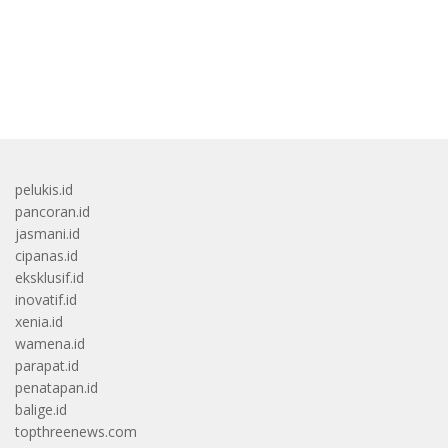
bandar besar starlight princess1000 bagi bonus
pelukis.id
pancoran.id
jasmani.id
cipanas.id
eksklusif.id
inovatif.id
xenia.id
wamena.id
parapat.id
penatapan.id
balige.id
topthreenews.com