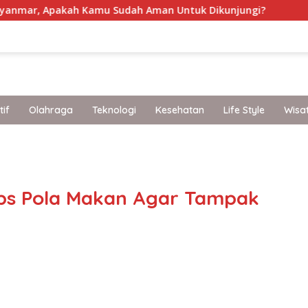
ah Kamu Sudah Aman Untuk Dikunjungi?
Perlindungan 
if
Olahraga
Teknologi
Kesehatan
Life Style
Wisa
band
ips Pola Makan Agar Tampak