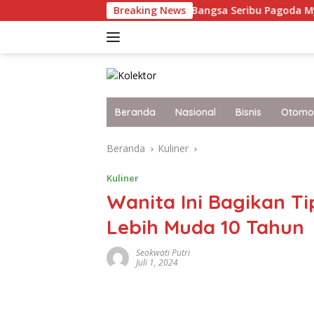
Langsung
kot Grammy 2027
Breaking News
Bangsa Seribu Pagoda Myanmar, Apak
ke
konten
Beranda
Nasional
Bisnis
Otomot
Beranda
Kuliner
Kuliner
Wanita Ini Bagikan T
Lebih Muda 10 Tahun
Seokwati Putri
Juli 1, 2024