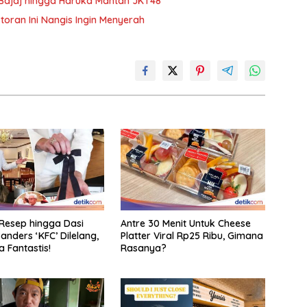
ki Bajaj hingga Haruka Mantan JKT48
toran Ini Nangis Ingin Menyerah
Resep hingga Dasi
Antre 30 Menit Untuk Cheese
anders ‘KFC’ Dilelang,
Platter Viral Rp25 Ribu, Gimana
 Fantastis!
Rasanya?