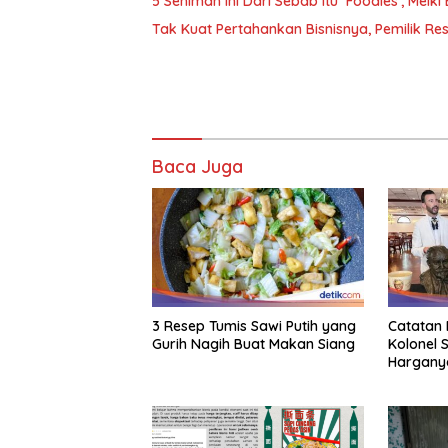
5 Seniman Ini Dari Sebab Itu ‘Foodies’, Mel
Tak Kuat Pertahankan Bisnisnya, Pemilik Res
Baca Juga
3 Resep Tumis Sawi Putih yang
Catatan 
Gurih Nagih Buat Makan Siang
Kolonel S
Harganya