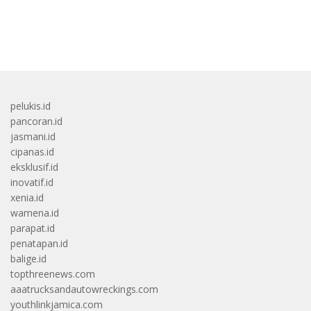
bandar besar starlight princess1000 bagi bonus
pelukis.id
pancoran.id
jasmani.id
cipanas.id
eksklusif.id
inovatif.id
xenia.id
wamena.id
parapat.id
penatapan.id
balige.id
topthreenews.com
aaatrucksandautowreckings.com
youthlinkjamica.com