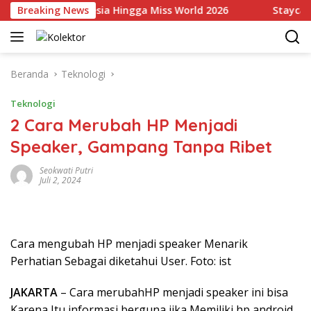
Langsung
akili Indonesia Hingga Miss World 2026
Breaking News
Staycation Me
ke
konten
Beranda
Teknologi
Teknologi
2 Cara Merubah HP Menjadi
Speaker, Gampang Tanpa Ribet
Seokwati Putri
Juli 2, 2024
Cara mengubah HP menjadi speaker Menarik
Perhatian Sebagai diketahui User. Foto: ist
JAKARTA
– Cara merubahHP menjadi speaker ini bisa
Karena Itu informasi berguna jika Memiliki hp android