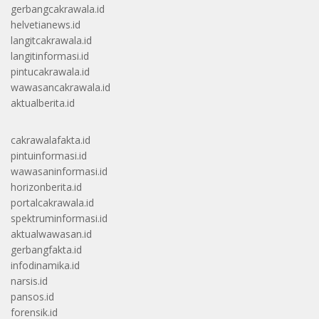
gerbangcakrawala.id
helvetianews.id
langitcakrawala.id
langitinformasi.id
pintucakrawala.id
wawasancakrawala.id
aktualberita.id
cakrawalafakta.id
pintuinformasi.id
wawasaninformasi.id
horizonberita.id
portalcakrawala.id
spektruminformasi.id
aktualwawasan.id
gerbangfakta.id
infodinamika.id
narsis.id
pansos.id
forensik.id