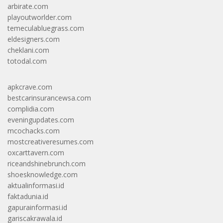
arbirate.com
playoutworlder.com
temeculabluegrass.com
eldesigners.com
cheklani.com
totodal.com
apkcrave.com
bestcarinsurancewsa.com
complidia.com
eveningupdates.com
mcochacks.com
mostcreativeresumes.com
oxcarttavern.com
riceandshinebrunch.com
shoesknowledge.com
aktualinformasi.id
faktadunia.id
gapurainformasi.id
gariscakrawala.id