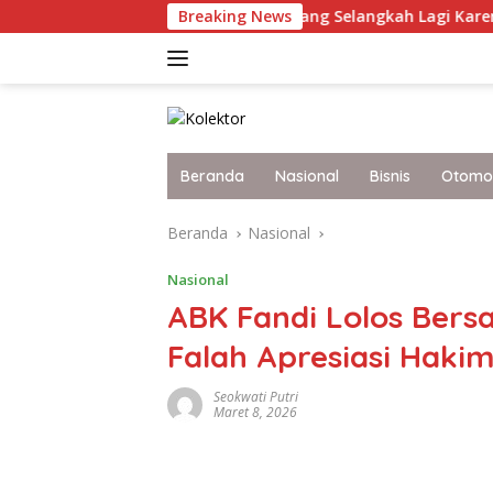
Langsung
otret Terkini Malaysia yang Selangkah Lagi Karena Itu Bangsa 
Breaking News
ke
konten
Beranda
Nasional
Bisnis
Otomot
Beranda
Nasional
Nasional
ABK Fandi Lolos Ber
Falah Apresiasi Haki
Seokwati Putri
Maret 8, 2026