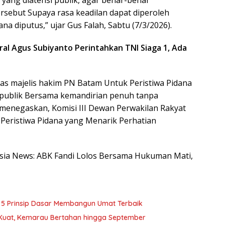
 yang diatensi publik, agar benar-benar
rsebut Supaya rasa keadilan dapat diperoleh
a diputus,” ujar Gus Falah, Sabtu (7/3/2026).
ral Agus Subiyanto Perintahkan TNI Siaga 1, Ada
itas majelis hakim PN Batam Untuk Peristiwa Pidana
i publik Bersama kemandirian penuh tanpa
 menegaskan, Komisi III Dewan Perwakilan Rakyat
Peristiwa Pidana yang Menarik Perhatian
nesia News: ABK Fandi Lolos Bersama Hukuman Mati,
 5 Prinsip Dasar Membangun Umat Terbaik
t Kuat, Kemarau Bertahan hingga September