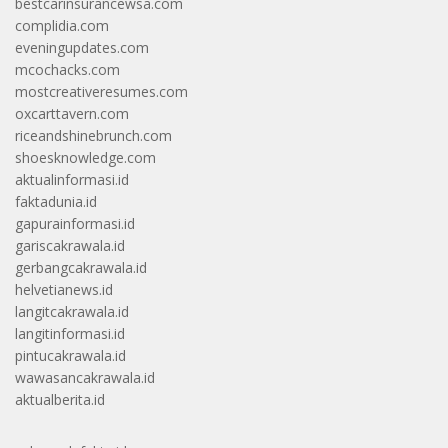
bestcarinsurancewsa.com
complidia.com
eveningupdates.com
mcochacks.com
mostcreativeresumes.com
oxcarttavern.com
riceandshinebrunch.com
shoesknowledge.com
aktualinformasi.id
faktadunia.id
gapurainformasi.id
gariscakrawala.id
gerbangcakrawala.id
helvetianews.id
langitcakrawala.id
langitinformasi.id
pintucakrawala.id
wawasancakrawala.id
aktualberita.id