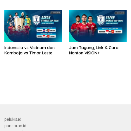
Singapura
Indonesia vs Vietnam dan
Jam Tayang, Link & Cara
Kamboja vs Timor Leste
Nonton VISION+
bandar besar starlight princess1000 bagi bonus
pelukis.id
pancoran.id