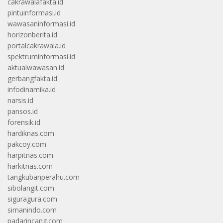
cakrawalafakta.id
pintuinformasi.id
wawasaninformasi.id
horizonberita.id
portalcakrawala.id
spektruminformasi.id
aktualwawasan.id
gerbangfakta.id
infodinamika.id
narsis.id
pansos.id
forensik.id
hardiknas.com
pakcoy.com
harpitnas.com
harkitnas.com
tangkubanperahu.com
sibolangit.com
siguragura.com
simanindo.com
padarincang.com