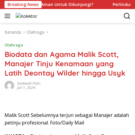
Langsung
 Kamu Sudah Aman Untuk Dikunjungi?
Breaking News
Perlindungan Ma
ke
konten
Beranda
Olahraga
Olahraga
Biodata dan Agama Malik Scott,
Manajer Tinju Kenamaan yang
Latih Deontay Wilder hingga Usyk
Seokwati Putri
Juli 1, 2024
Malik Scott Sebelumnya terjun sebagai Manajer adalah
petinju profesional. Foto/Daily Mail