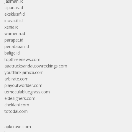
jasmani.id
cipanas.id
eksklusif.id
inovatif.id
xenia.id
wamena.id
parapat.id
penatapan.id
balige.id
topthreenews.com
aaatrucksandautowreckings.com
youthlinkjamica.com
arbirate.com
playoutworlder.com
temeculabluegrass.com
eldesigners.com
cheklani.com
totodal.com
apkcrave.com