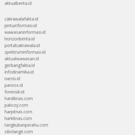
aktualberita.id
cakrawalafakta.id
pintuinformasi.id
wawasaninformasi.id
horizonberita.id
portalcakrawala.id
spektruminformasi.id
aktualwawasan.id
gerbangfakta.id
infodinamika.id
narsis.id
pansos.id
forensik.id
hardiknas.com
pakcoy.com
harpitnas.com
harkitnas.com
tangkubanperahu.com
sibolangit.com