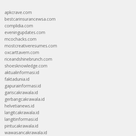
apkcrave.com
bestcarinsurancewsa.com
complidia.com
eveningupdates.com
mcochacks.com
mostcreativeresumes.com
oxcarttavern.com
riceandshinebrunch.com
shoesknowledge.com
aktualinformasi.id
faktadunia.id
gapurainformasi.id
gariscakrawala.id
gerbangcakrawala.id
helvetianews.id
langitcakrawala.id
langitinformasi.id
pintucakrawala.id
wawasancakrawala.id