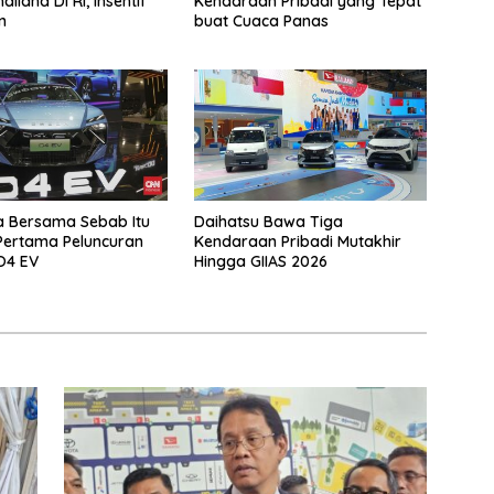
ailand Di RI, Insentif
Kendaraan Pribadi yang Tepat
n
buat Cuaca Panas
a Bersama Sebab Itu
Daihatsu Bawa Tiga
Pertama Peluncuran
Kendaraan Pribadi Mutakhir
O4 EV
Hingga GIIAS 2026