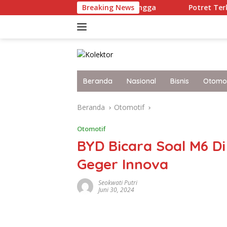
Langsung
ap Tantangan Main Hingga
Breaking News
Potret Terkini Malaysia ya
ke
konten
Beranda
Nasional
Bisnis
Otomot
Beranda
Otomotif
Otomotif
BYD Bicara Soal M6 Di 
Geger Innova
Seokwati Putri
Juni 30, 2024