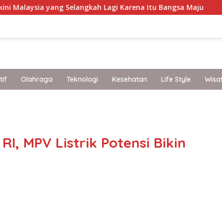
ng Selangkah Lagi Karena Itu Bangsa Maju
Gus Yahya L
if
Olahraga
Teknologi
Kesehatan
Life Style
Wisa
band
RI, MPV Listrik Potensi Bikin