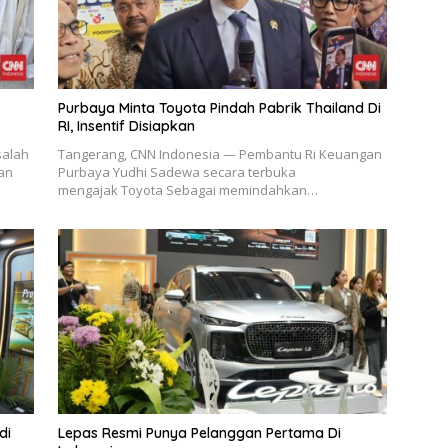
Purbaya Minta Toyota Pindah Pabrik Thailand Di
RI, Insentif Disiapkan
salah
Tangerang, CNN Indonesia — Pembantu Ri Keuangan
an
Purbaya Yudhi Sadewa secara terbuka
mengajak Toyota Sebagai memindahkan…
di
Lepas Resmi Punya Pelanggan Pertama Di