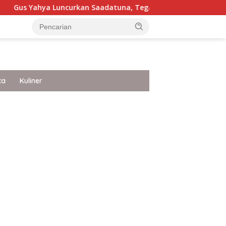
uncurkan Saadatuna, Tegaskan 5 Prinsip Dasar Membangun Um
ta
Kuliner
ar besar starlight princess1000 bagi bonus