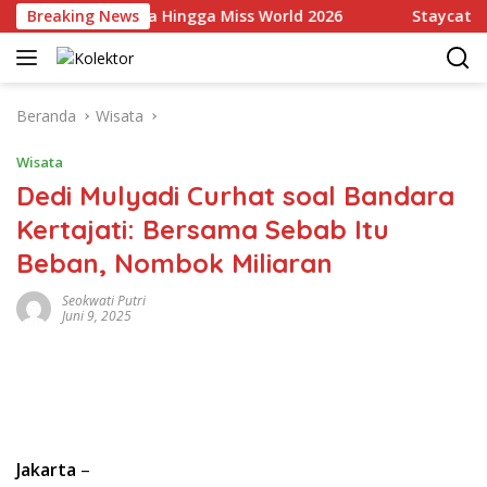
Langsung
li Indonesia Hingga Miss World 2026
Breaking News
Staycation Mewa
ke
konten
Beranda
Wisata
Wisata
Dedi Mulyadi Curhat soal Bandara
Kertajati: Bersama Sebab Itu
Beban, Nombok Miliaran
Seokwati Putri
Juni 9, 2025
Jakarta
–