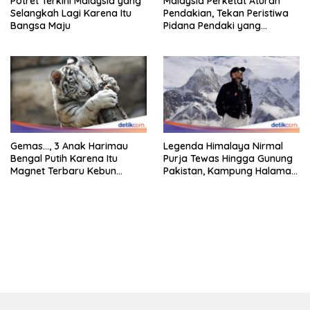
Potret Terkini Malaysia yang
Malaysia Perketat Aturan
Selangkah Lagi Karena Itu
Pendakian, Tekan Peristiwa
Bangsa Maju
Pidana Pendaki yang
Tersesat
Gemas…, 3 Anak Harimau
Legenda Himalaya Nirmal
Bengal Putih Karena Itu
Purja Tewas Hingga Gunung
Magnet Terbaru Kebun
Pakistan, Kampung Halaman
Binatang Malaysia
Berduka
bandar besar starlight princess1000 bagi bonus