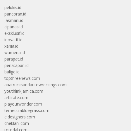
pelukis.id
pancoran.id
jasmani.id
cipanas.id
eksklusif.id
inovatif.id
xenia.id
wamena.id
parapat.id
penatapan.id
balige.id
topthreenews.com
aaatrucksandautowreckings.com
youthlinkjamica.com
arbirate.com
playoutworlder.com
temeculabluegrass.com
eldesigners.com
cheklani.com
totodal.com