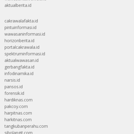
aktualberita.id
cakrawalafakta.id
pintuinformasi.id
wawasaninformasi.id
horizonberita.id
portalcakrawala.id
spektruminformasi.id
aktualwawasan.id
gerbangfakta.id
infodinamika.id
narsis.id
pansos.id
forensik.id
hardiknas.com
pakcoy.com
harpitnas.com
harkitnas.com
tangkubanperahu.com
sibolangit.com