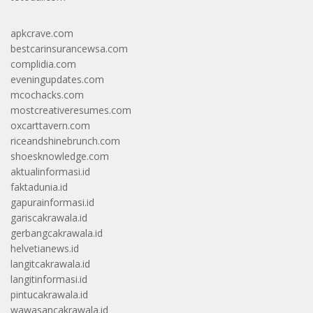
apkcrave.com
bestcarinsurancewsa.com
complidia.com
eveningupdates.com
mcochacks.com
mostcreativeresumes.com
oxcarttavern.com
riceandshinebrunch.com
shoesknowledge.com
aktualinformasi.id
faktadunia.id
gapurainformasi.id
gariscakrawala.id
gerbangcakrawala.id
helvetianews.id
langitcakrawala.id
langitinformasi.id
pintucakrawala.id
wawasancakrawala.id