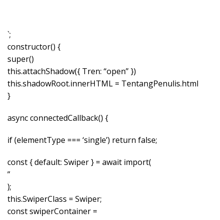
`;
constructor() {
super()
this.attachShadow({ Tren: “open” })
this.shadowRoot.innerHTML = TentangPenulis.html
}
async connectedCallback() {
if (elementType === ‘single’) return false;
const { default: Swiper } = await import(
”
);
this.SwiperClass = Swiper;
const swiperContainer =