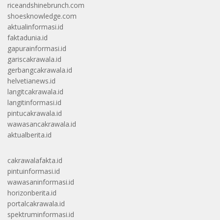
riceandshinebrunch.com
shoesknowledge.com
aktualinformasi.id
faktadunia.id
gapurainformasi.id
gariscakrawala.id
gerbangcakrawala.id
helvetianews.id
langitcakrawala.id
langitinformasi.id
pintucakrawala.id
wawasancakrawala.id
aktualberita.id
cakrawalafakta.id
pintuinformasi.id
wawasaninformasi.id
horizonberita.id
portalcakrawala.id
spektruminformasi.id