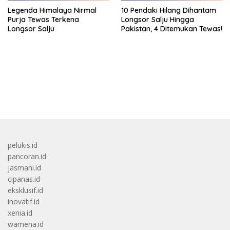
Legenda Himalaya Nirmal
10 Pendaki Hilang Dihantam
Purja Tewas Terkena
Longsor Salju Hingga
Longsor Salju
Pakistan, 4 Ditemukan Tewas!
bandar besar starlight princess1000 bagi bonus
pelukis.id
pancoran.id
jasmani.id
cipanas.id
eksklusif.id
inovatif.id
xenia.id
wamena.id