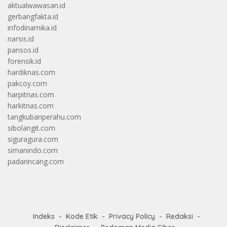
aktualwawasan.id
gerbangfakta.id
infodinamika.id
narsis.id
pansos.id
forensik.id
hardiknas.com
pakcoy.com
harpitnas.com
harkitnas.com
tangkubanperahu.com
sibolangit.com
siguragura.com
simanindo.com
padarincang.com
Indeks
Kode Etik
Privacy Policy
Redaksi