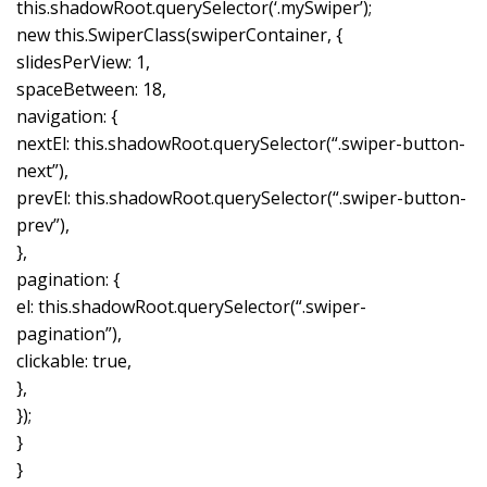
this.shadowRoot.querySelector(‘.mySwiper’);
new this.SwiperClass(swiperContainer, {
slidesPerView: 1,
spaceBetween: 18,
navigation: {
nextEl: this.shadowRoot.querySelector(“.swiper-button-
next”),
prevEl: this.shadowRoot.querySelector(“.swiper-button-
prev”),
},
pagination: {
el: this.shadowRoot.querySelector(“.swiper-
pagination”),
clickable: true,
},
});
}
}