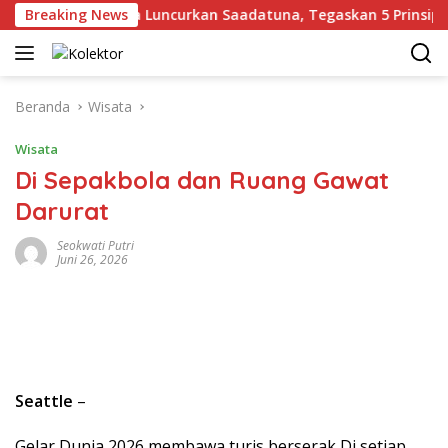
Langsung
Gus Yahya Luncurkan Saadatuna, Tegaskan 5 Prinsip Dasar
Breaking News
ke
konten
Beranda
Wisata
Wisata
Di Sepakbola dan Ruang Gawat
Darurat
Seokwati Putri
Juni 26, 2026
Seattle
–
Gelar Dunia 2026 membawa turis berserak Di setiap