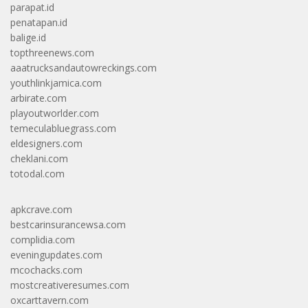
parapat.id
penatapan.id
balige.id
topthreenews.com
aaatrucksandautowreckings.com
youthlinkjamica.com
arbirate.com
playoutworlder.com
temeculabluegrass.com
eldesigners.com
cheklani.com
totodal.com
apkcrave.com
bestcarinsurancewsa.com
complidia.com
eveningupdates.com
mcochacks.com
mostcreativeresumes.com
oxcarttavern.com