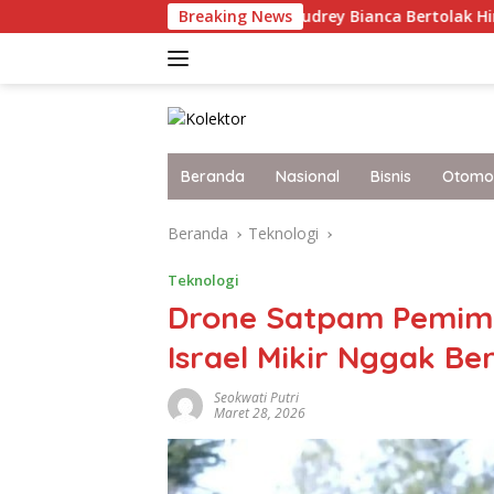
Langsung
mkan Nama Bangsa, Audrey Bianca Bertolak Hingga Vietnam Wak
Breaking News
ke
konten
Beranda
Nasional
Bisnis
Otomot
Beranda
Teknologi
Teknologi
Drone Satpam Pemimp
Israel Mikir Nggak 
Seokwati Putri
Maret 28, 2026