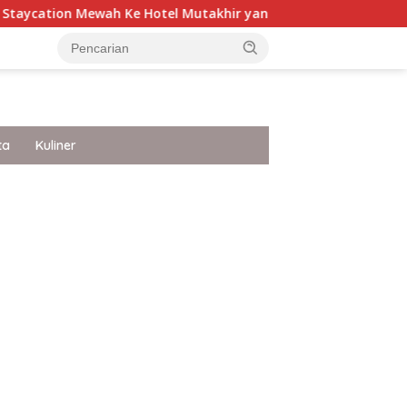
h Ke Hotel Mutakhir yang Punya White Sandy Beach Ke Jakart
ta
Kuliner
ar besar starlight princess1000 bagi bonus