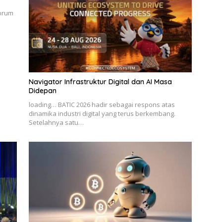
forum
n
Navigator Infrastruktur Digital dan AI Masa
Didepan
loading… BATIC 2026 hadir sebagai respons atas
dinamika industri digital yang terus berkembang.
Setelahnya satu…