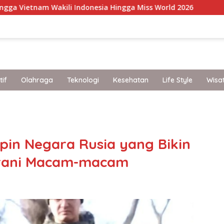
ili Indonesia Hingga Miss World 2026
Staycation Mewa
if
Olahraga
Teknologi
Kesehatan
Life Style
Wisa
band
in Negara Rusia yang Bikin
Berani Macam-macam