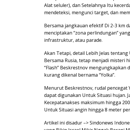
Alat seluler), dan Setelahnya Itu kece
mendeteksi, mengunci target, dan mem
Bersama jangkauan efektif Di 2-3 km d
menciptakan “zona perlindungan” yang fl
infrastruktur, atau parade.
Akan Tetapi, detail Lebih Jelas tentan
Bersama Rusia, tetap menjadi misteri h
“Flash” Beskrestnov mengungkapkan de
kurang dikenal bernama “Yolka”.
Menurut Beskrestnov, rudal pencegat Y
dapat digunakan Untuk Situasi hujan. 
Kecepatanakses maksimum hingga 200 k
Untuk Situasi angin hingga 8 meter per 
Artikel ini disadur –> Sindonews Indo
yang Bikin Israel Mikir Nggak Berani