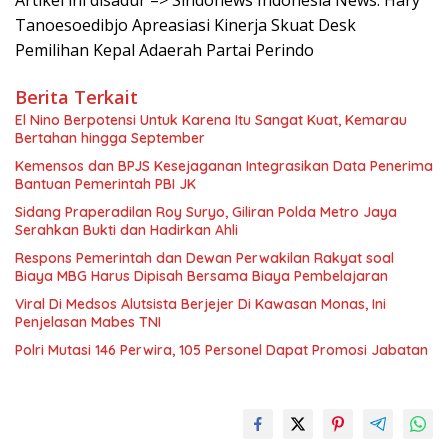
Artikel ini disadur –> Sindonews Indonesia News: Hary
Tanoesoedibjo Apreasiasi Kinerja Skuat Desk
Pemilihan Kepal Adaerah Partai Perindo
Berita Terkait
El Nino Berpotensi Untuk Karena Itu Sangat Kuat, Kemarau
Bertahan hingga September
Kemensos dan BPJS Kesejaganan Integrasikan Data Penerima
Bantuan Pemerintah PBI JK
Sidang Praperadilan Roy Suryo, Giliran Polda Metro Jaya
Serahkan Bukti dan Hadirkan Ahli
Respons Pemerintah dan Dewan Perwakilan Rakyat soal
Biaya MBG Harus Dipisah Bersama Biaya Pembelajaran
Viral Di Medsos Alutsista Berjejer Di Kawasan Monas, Ini
Penjelasan Mabes TNI
Polri Mutasi 146 Perwira, 105 Personel Dapat Promosi Jabatan