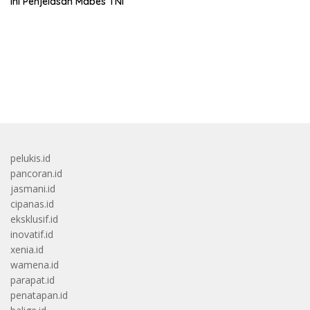
Ini Penjelasan Mabes TNI
bandar besar starlight princess1000 bagi bonus
pelukis.id
pancoran.id
jasmani.id
cipanas.id
eksklusif.id
inovatif.id
xenia.id
wamena.id
parapat.id
penatapan.id