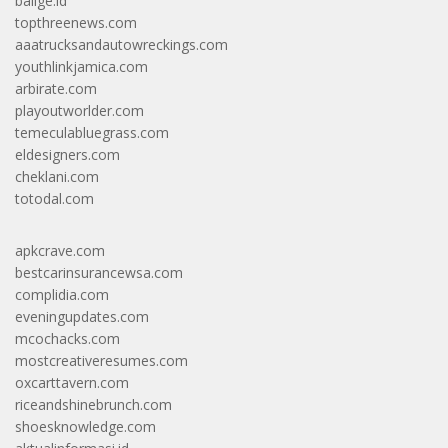
balige.id
topthreenews.com
aaatrucksandautowreckings.com
youthlinkjamica.com
arbirate.com
playoutworlder.com
temeculabluegrass.com
eldesigners.com
cheklani.com
totodal.com
apkcrave.com
bestcarinsurancewsa.com
complidia.com
eveningupdates.com
mcochacks.com
mostcreativeresumes.com
oxcarttavern.com
riceandshinebrunch.com
shoesknowledge.com