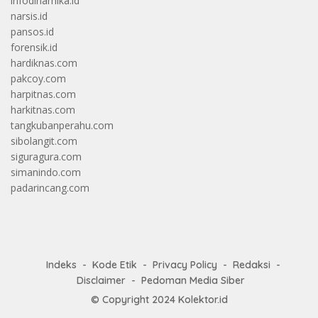
infodinamika.id
narsis.id
pansos.id
forensik.id
hardiknas.com
pakcoy.com
harpitnas.com
harkitnas.com
tangkubanperahu.com
sibolangit.com
siguragura.com
simanindo.com
padarincang.com
Indeks
Kode Etik
Privacy Policy
Redaksi
Disclaimer
Pedoman Media Siber
© Copyright 2024
Kolektor.id