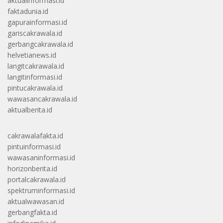
aktualinformasi.id
faktadunia.id
gapurainformasi.id
gariscakrawala.id
gerbangcakrawala.id
helvetianews.id
langitcakrawala.id
langitinformasi.id
pintucakrawala.id
wawasancakrawala.id
aktualberita.id
cakrawalafakta.id
pintuinformasi.id
wawasaninformasi.id
horizonberita.id
portalcakrawala.id
spektruminformasi.id
aktualwawasan.id
gerbangfakta.id