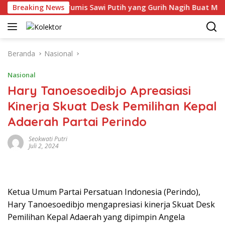
Langsung
Breaking News
3 Resep Tumis Sawi Putih yang Gurih Nagih Buat Makan Si
ke
konten
Beranda
Nasional
Nasional
Hary Tanoesoedibjo Apreasiasi
Kinerja Skuat Desk Pemilihan Kepal
Adaerah Partai Perindo
Seokwati Putri
Juli 2, 2024
Ketua Umum Partai Persatuan Indonesia (Perindo),
Hary Tanoesoedibjo mengapresiasi kinerja Skuat Desk
Pemilihan Kepal Adaerah yang dipimpin Angela