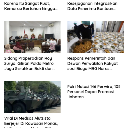
Karena Itu Sangat Kuat,
Kesejaganan Integrasikan
Kemarau Bertahan hingga
Data Penerima Bantuan
September
Pemerintah PBI JK
Sidang Praperadilan Roy
Respons Pemerintah dan
Suryo, Giliran Polda Metro
Dewan Perwakilan Rakyat
Jaya Serahkan Bukti dan
soal Biaya MBG Harus
Hadirkan Ahli
Dipisah Bersama Biaya
Pembelajaran
Polri Mutasi 146 Perwira, 105
Personel Dapat Promosi
Jabatan
Viral Di Medsos Alutsista
Berjejer Di Kawasan Monas,