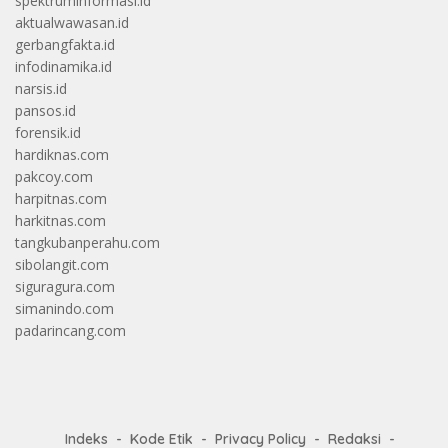
spektruminformasi.id
aktualwawasan.id
gerbangfakta.id
infodinamika.id
narsis.id
pansos.id
forensik.id
hardiknas.com
pakcoy.com
harpitnas.com
harkitnas.com
tangkubanperahu.com
sibolangit.com
siguragura.com
simanindo.com
padarincang.com
Indeks
Kode Etik
Privacy Policy
Redaksi