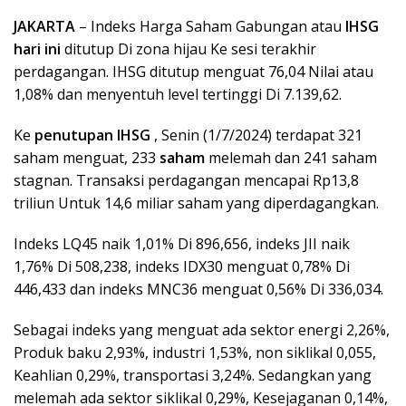
JAKARTA
– Indeks Harga Saham Gabungan atau
IHSG
hari ini
ditutup Di zona hijau Ke sesi terakhir
perdagangan. IHSG ditutup menguat 76,04 Nilai atau
1,08% dan menyentuh level tertinggi Di 7.139,62.
Ke
penutupan IHSG
, Senin (1/7/2024) terdapat 321
saham menguat, 233
saham
melemah dan 241 saham
stagnan. Transaksi perdagangan mencapai Rp13,8
triliun Untuk 14,6 miliar saham yang diperdagangkan.
Indeks LQ45 naik 1,01% Di 896,656, indeks JII naik
1,76% Di 508,238, indeks IDX30 menguat 0,78% Di
446,433 dan indeks MNC36 menguat 0,56% Di 336,034.
Sebagai indeks yang menguat ada sektor energi 2,26%,
Produk baku 2,93%, industri 1,53%, non siklikal 0,055,
Keahlian 0,29%, transportasi 3,24%. Sedangkan yang
melemah ada sektor siklikal 0,29%, Kesejaganan 0,14%,