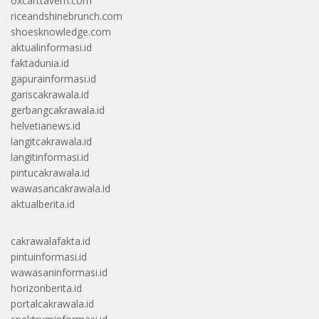
oxcarttavern.com
riceandshinebrunch.com
shoesknowledge.com
aktualinformasi.id
faktadunia.id
gapurainformasi.id
gariscakrawala.id
gerbangcakrawala.id
helvetianews.id
langitcakrawala.id
langitinformasi.id
pintucakrawala.id
wawasancakrawala.id
aktualberita.id
cakrawalafakta.id
pintuinformasi.id
wawasaninformasi.id
horizonberita.id
portalcakrawala.id