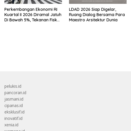
Perkembangan Ekonomi RI
LDAD 2026 Siap Digelar,
Kuartal II 2026 Diramal Jatuh
Ruang Dialog Bersama Para
Di Bawah 5%, Tekanan Fiskal
Maestro Arsitektur Dunia
Bersama Sebab Itu Sorotan
bandar besar starlight princess1000 bagi bonus
pelukis.id
pancoran.id
jasmani.id
cipanas.id
eksklusif.id
inovatif.id
xenia.id