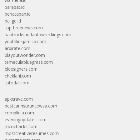
wamena.id
parapat.id
penatapan.id
balige.id
topthreenews.com
aaatrucksandautowreckings.com
youthlinkjamica.com
arbirate.com
playoutworlder.com
temeculabluegrass.com
eldesigners.com
cheklani.com
totodal.com
apkcrave.com
bestcarinsurancewsa.com
complidia.com
eveningupdates.com
mcochacks.com
mostcreativeresumes.com